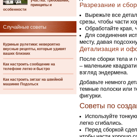
участка: требования,
Разрезание и сбор
принципы и
особенности
Вырежьте все детал
срезы, чтобы части хо
Случайные советы
Обработайте края, 
Для соединения исп
месту, давая подсохну
Куриные рулетики: невероятно
Детализация и оф
вкусные рецепты, которые удивят
ваших близких
После сборки тела и 
Как настроить сообщение на
– маленькие квадрати
телефоне легко и быстро
взгляд эндермена.
Как настроить зигзаг на швейной
Добавьте немного дет
машинке Подольск
темные полоски или т
фигурки.
Советы по созд
Используйте тонкую
легко сгибались.
Перед сборкой сдел
чтобы части хорошо с