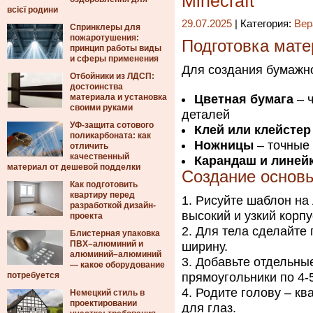
Minecraft
всієї родини
29.07.2025
| Категория:
Вер
Спринклеры для
пожаротушения:
Подготовка мате
принцип работы виды
и сферы применения
Для создания бумажн
Отбойники из ЛДСП:
достоинства
материала и установка
Цветная бумага
– ч
своими руками
деталей
УФ-защита сотового
Клей или клейстер
поликарбоната: как
Ножницы
– точные 
отличить
качественный
Карандаш и линей
материал от дешевой подделки
Создание основ
Как подготовить
квартиру перед
Рисуйте шаблон на 
разработкой дизайн-
высокий и узкий корпус
проекта
Для тела сделайте 
Блистерная упаковка
ПВХ–алюминий и
ширину.
алюминий–алюминий
Добавьте отдельные
— какое оборудование
потребуется
прямоугольники по 4-5
Родите голову – ква
Немецкий стиль в
проектировании
для глаз.