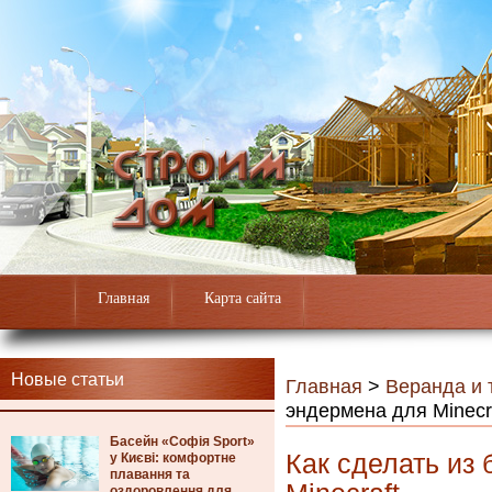
Главная
Карта сайта
Новые статьи
Главная
>
Веранда и 
эндермена для Minecr
Басейн «Софія Sport»
Как сделать из
у Києві: комфортне
плавання та
оздоровлення для