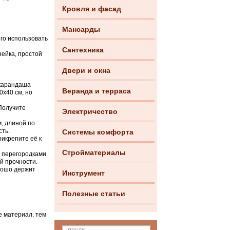
Кровля и фасад
Мансарды
го использовать
Сантехника
нейка, простой
Двери и окна
 карандаша
Веранда и терраса
х40 см, но
Получите
Электричество
, длиной по
сть.
Системы комфорта
рикрепите её к
Стройматериалы
и перегородками
й прочности.
рошо держит
Инструмент
Полезные статьи
е материал, тем