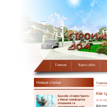
Главная
Карта сайта
Новые статьи
Главна
Как с
Басейн «Софія Sport»
у Києві: комфортне
31.07.20
плавання та
Для изг
оздоровлення для