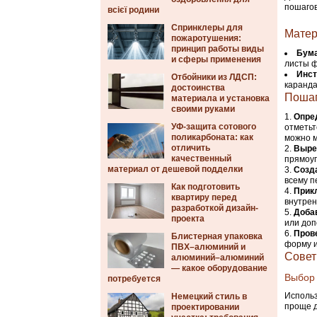
пошагов
всієї родини
Спринклеры для
Матер
пожаротушения:
принцип работы виды
Бум
и сферы применения
листы ф
Инс
Отбойники из ЛДСП:
каранд
достоинства
Пошаг
материала и установка
своими руками
Опре
УФ-защита сотового
отметьт
поликарбоната: как
можно м
отличить
Выре
качественный
прямоуг
материал от дешевой подделки
Созд
всему п
Как подготовить
Прик
квартиру перед
внутрен
разработкой дизайн-
Доба
проекта
или доп
Прове
Блистерная упаковка
форму и
ПВХ–алюминий и
Совет
алюминий–алюминий
— какое оборудование
Выбор
потребуется
Использ
Немецкий стиль в
проще д
проектировании