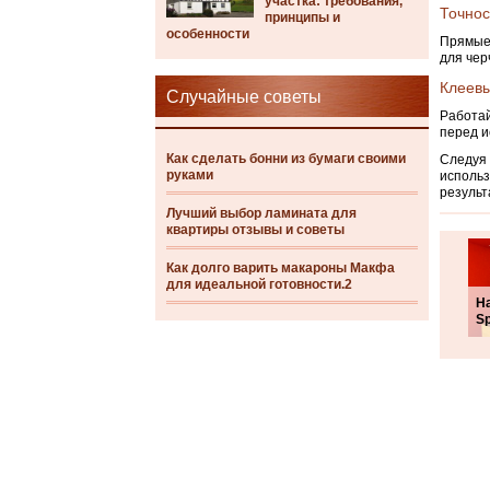
участка: требования,
Точнос
принципы и
особенности
Прямые 
для чер
Клеев
Случайные советы
Работай
перед и
Как сделать бонни из бумаги своими
Следуя 
руками
использ
результ
Лучший выбор ламината для
квартиры отзывы и советы
Как долго варить макароны Макфа
для идеальной готовности.2
Н
S