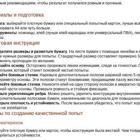
ым рекомендациям, чтобы результат получился ровным и прочным.
иалы и подготовка
ага
: выбирайте плотную бумагу или специальный попытный картон, лучше все
ормата А4 или чуть больше.
трументы
: ножницы, клей (лучше клей-карандаш или универсальный ПВА), ли
аш.
овая инструкция
делите размеры и разметьте бумагу
. На листе бумаги с помощью линейки и
е нужные размеры для попыты. Стандартный размер составляет примерно 30
енять пропорции по желанию.
зайте основу
. Осторожно прорежьте линии ножницами, следя за точностью. 
ольник, который станет основной частью попыты.
айте боковые стенки
. Нарежьте дополнительные полоски шириной около 5 см
ериметру основы. Эти полоски станут боковинами, придающими пазлу жестко
лейте боковые стенки
. Нанесите клей на одну сторону полоски и аккуратно п
ней части основы. Проверьте ровность и стойкую фиксацию.
вьте укрепляющие ребра
. Можно решить, укрепить конструкцию внутренним
олнительными полосками бумаги, наклеенными по диагонали для повышенно
рьте плотность и устойчивость
. После высыхания убедитесь, что попыт хо
 не изгибается.
ы по созданию качественной попыт
 материала
уйте плотную бумагу или картон, чтобы конструкция была жесткой. Чем толщ
обиться устойчивости.