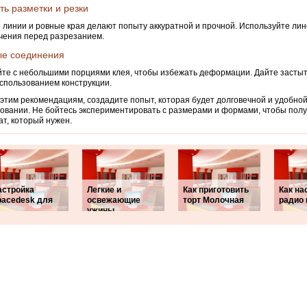
ть разметки и резки
линии и ровные края делают попыту аккуратной и прочной. Используйте лин
чения перед разрезанием.
ые соединения
те с небольшими порциями клея, чтобы избежать деформации. Дайте засты
спользованием конструкции.
этим рекомендациям, создадите попыт, которая будет долговечной и удобной
овании. Не бойтесь экспериментировать с размерами и формами, чтобы полу
ат, который нужен.
астройка
Легкие и
Как приготовить
Как на
pacedesk для
освежающие
торт Молочная
радио 
ужины