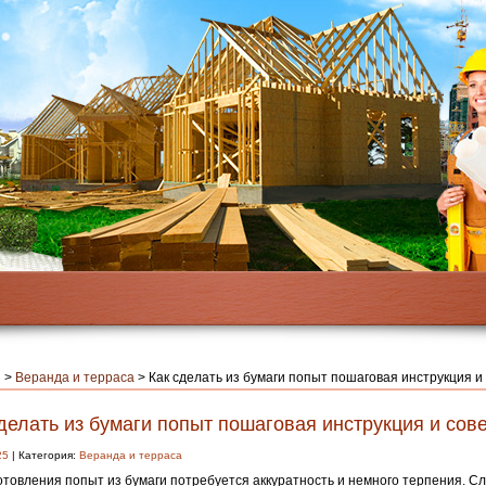
я
>
Веранда и терраса
>
Как сделать из бумаги попыт пошаговая инструкция и
делать из бумаги попыт пошаговая инструкция и сов
25
| Категория:
Веранда и терраса
отовления попыт из бумаги потребуется аккуратность и немного терпения. С