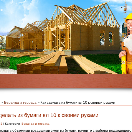
я
>
Веранда и терраса
>
Как сделать из бумаги вл 10 к своими руками
делать из бумаги вл 10 к своими руками
25
| Категория:
Веранда и терраса
оздать объемный воздушный змей из бумаги, начните с выбора подходящего