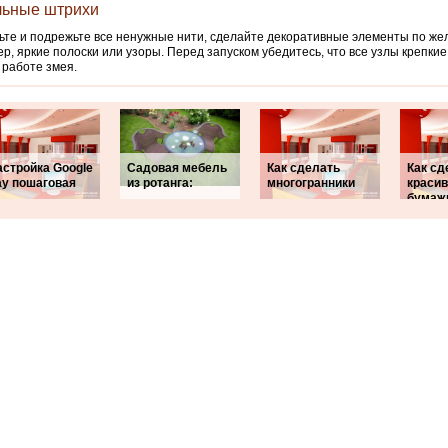
ьные штрихи
те и подрежьте все ненужные нити, сделайте декоративные элементы по же
р, яркие полоски или узоры. Перед запуском убедитесь, что все узлы крепкие
работе змея.
астройка Google
Садовая мебель
Как сделать
Как сд
ay пошаговая
из ротанга:
многогранники
краси
бумаж