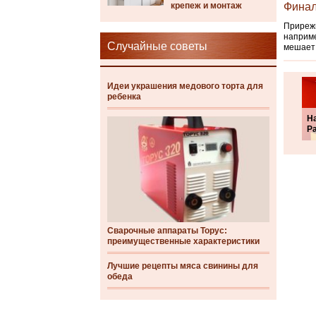
крепеж и монтаж
Финал
Прирежь
наприме
Случайные советы
мешает 
Идеи украшения медового торта для
ребенка
Н
P
Сварочные аппараты Торус:
преимущественные характеристики
Лучшие рецепты мяса свинины для
обеда