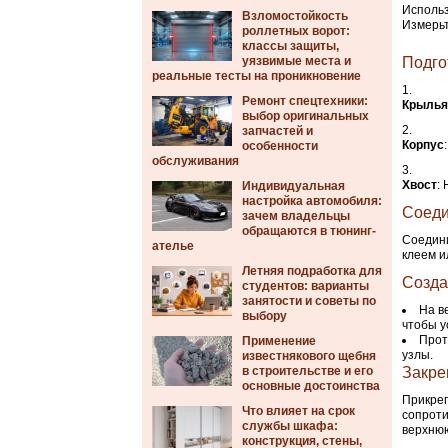
Использ
Взломостойкость
Измерьт
роллетных ворот:
классы защиты,
уязвимые места и
Подго
реальные тесты на проникновение
Ремонт спецтехники:
Крылья
выбор оригинальных
запчастей и
Корпус
особенности
обслуживания
Хвост
:
Индивидуальная
настройка автомобиля:
Соеди
зачем владельцы
обращаются в тюнинг-
Соедини
ателье
клеем и
Летняя подработка для
Созда
студентов: варианты
занятости и советы по
На в
выбору
чтобы у
Прот
Применение
узлы.
известнякового щебня
в строительстве и его
Закре
основные достоинства
Прикреп
Что влияет на срок
сопроти
службы шкафа:
верхнюю
конструкция, стены,