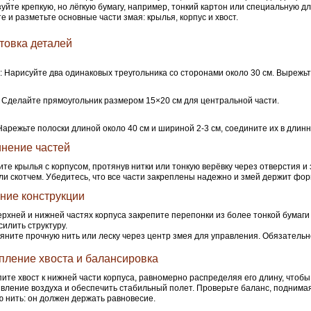
уйте крепкую, но лёгкую бумагу, например, тонкий картон или специальную дл
е и разметьте основные части змая: крылья, корпус и хвост.
товка деталей
: Нарисуйте два одинаковых треугольника со сторонами около 30 см. Вырежьте
: Сделайте прямоугольник размером 15×20 см для центральной части.
 Нарежьте полоски длиной около 40 см и шириной 2-3 см, соедините их в длинн
нение частей
те крылья с корпусом, протянув нитки или тонкую верёвку через отверстия и
ли скотчем. Убедитесь, что все части закреплены надежно и змей держит фор
ние конструкции
ерхней и нижней частях корпуса закрепите перепонки из более тонкой бумаги 
силить структуру.
яните прочную нить или леску через центр змея для управления. Обязательн
пление хвоста и балансировка
ите хвост к нижней части корпуса, равномерно распределяя его длину, чтобы
вление воздуха и обеспечить стабильный полет. Проверьте баланс, поднимая
 нить: он должен держать равновесие.