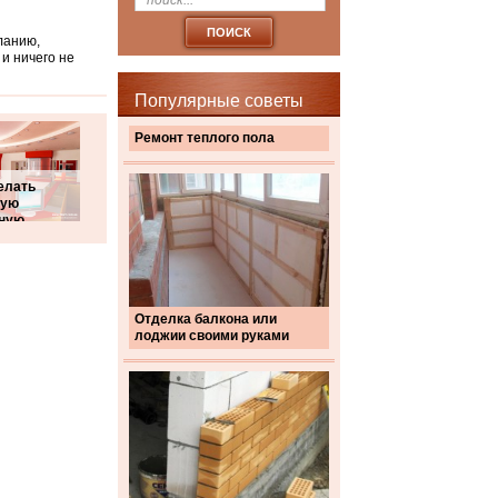
ланию,
 и ничего не
Популярные советы
Ремонт теплого пола
елать
вую
ную
Отделка балкона или
лоджии своими руками