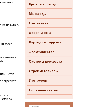
я поделок.
Кровля и фасад
Мансарды
Сантехника
 их из бумаги.
Двери и окна
Веранда и терраса
ый хвост.
Электричество
 закрепляя их
му.
Системы комфорта
Стройматериалы
или ниток,
Инструмент
о закрепите
Полезные статьи
 снизить
 змей за