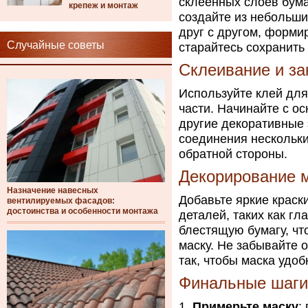
склеенных слоёв бума
крепеж и монтаж
создайте из небольши
друг с другом, форми
Случайные советы
старайтесь сохранить
Склеивание и за
Используйте клей для
части. Начинайте с ос
другие декоративные 
соединения нескольки
обратной стороны.
Декорирование 
Назначение навесных
Добавьте яркие краск
вентилируемых фасадов:
достоинства и особенности монтажа
деталей, таких как гл
блестящую бумагу, ч
маску. Не забывайте о
так, чтобы маска удо
Финальные шаги
Примерьте маску
: