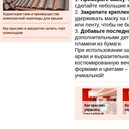
сделайте небольшие 
Закрепите крепле
Характеристики и преимущества
удерживать маску на 
композитной черепицы для крыши
или ленту, чтобы не 
Как красиво и аккуратно залить торт
Добавьте последн
шоколадом
дополнительными дет
пламени из бумаги.
При использовании ша
яркая и выразительна
костюмированную вече
формами и цветами – 
уникальной!
Как красиво
Ка
украсить
с
свадебный