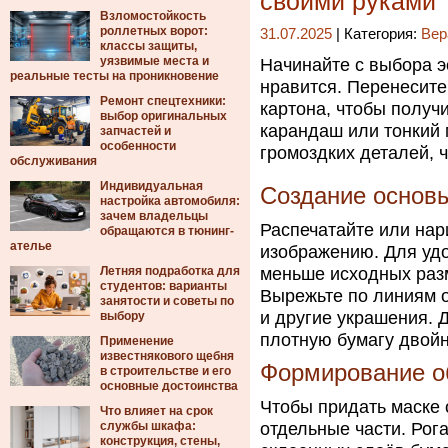
своими руками
Взломостойкость
роллетных ворот:
31.07.2025
| Категория:
Вер
классы защиты,
уязвимые места и
Начинайте с выбора э
реальные тесты на проникновение
нравится. Перенесите
Ремонт спецтехники:
картона, чтобы получ
выбор оригинальных
карандаш или тонкий 
запчастей и
особенности
громоздких деталей, 
обслуживания
Индивидуальная
Создание основ
настройка автомобиля:
зачем владельцы
Распечатайте или нар
обращаются в тюнинг-
ателье
изображению. Для удо
Летняя подработка для
меньше исходных разм
студентов: варианты
Вырежьте по линиям о
занятости и советы по
и другие украшения. 
выбору
плотную бумагу двойн
Применение
известнякового щебня
Формирование о
в строительстве и его
основные достоинства
Чтобы придать маске 
Что влияет на срок
службы шкафа:
отдельные части. Рога
конструкция, стены,