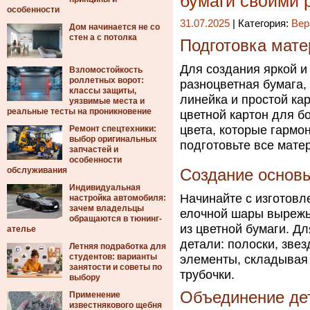
бумаги своими 
особенности
31.07.2025
| Категория:
Вер
Дом начинается не со
стен а с потолка
Подготовка мате
Для создания яркой и
Взломостойкость
роллетных ворот:
разноцветная бумага,
классы защиты,
линейка и простой ка
уязвимые места и
реальные тесты на проникновение
цветной картон для б
цвета, которые гармо
Ремонт спецтехники:
выбор оригинальных
подготовьте все мате
запчастей и
особенности
обслуживания
Создание основ
Индивидуальная
Начинайте с изготовл
настройка автомобиля:
зачем владельцы
елочной шары вырежьт
обращаются в тюнинг-
из цветной бумаги. Д
ателье
детали: полоски, зве
Летняя подработка для
студентов: варианты
элементы, складывая 
занятости и советы по
трубочки.
выбору
Объединение де
Применение
известнякового щебня