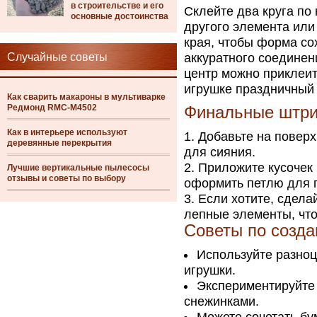
в строительстве и его
Склейте два круга по
основные достоинства
другого элемента или
края, чтобы форма со
Случайные советы
аккуратного соединени
центр можно приклеит
игрушке праздничный 
Как сварить макароны в мультиварке
Редмонд RMC-M4502
Финальные штри
Как в интерьере используют
Добавьте на поверх
деревянные перекрытия
для сияния.
Приложите кусочек 
Лучшие вертикальные пылесосы
отзывы и советы по выбору
оформить петлю для 
Если хотите, сдела
лепные элементы, чт
Советы по созд
Используйте разноц
игрушки.
Экспериментируйте 
снежинками.