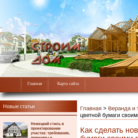
Главная
Карта сайта
Новые статьи
Главная
>
Веранда и 
цветной бумаги своим
Немецкий стиль в
Как сделать но
проектировании
участка: требования,
принципы и