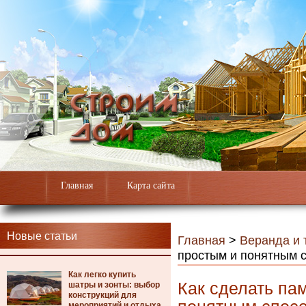
Главная
Карта сайта
Новые статьи
Главная
>
Веранда и 
простым и понятным 
Как легко купить
Как сделать па
шатры и зонты: выбор
конструкций для
мероприятий и отдыха