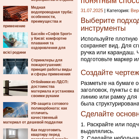
понятным спос
Медная
31.07.2025
| Категория:
Вер
водопроводная труба:
особенности,
Выберите подход
преимущества и
применение
инструменты
Басейн «Софія Sport»
Используйте плотную 
у Києві: комфортне
плавання та
сохраняет вид. Для с
оздоровлення для
ручка или карандаш. 
всієї родини
подготовьте маркер и
Спринклеры для
пожаротушения:
принцип работы виды
Создайте чертеж
и сферы применения
Отбойники из ЛДСП:
Разметьте на бумаге 
достоинства
заголовок, пункты с 
материала и установка
своими руками
линию или рамку для 
была структурирована
УФ-защита сотового
поликарбоната: как
Сделайте основн
отличить
качественный
материал от дешевой подделки
Раскрайте или подч
Как подготовить
выделялись.
квартиру перед
Сделайте небольши