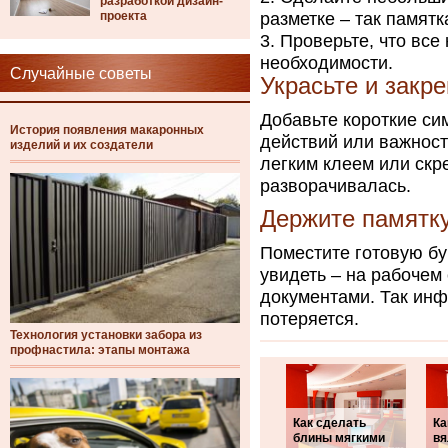
разработкой дизайн-
проекта
разметке – так памятк
Проверьте, что все
необходимости.
Случайные советы
Украсьте и закр
Добавьте короткие си
История появления макаронных
действий или важност
изделий и их создатели
легким клеем или скр
разворачивалась.
Держите памятку
Поместите готовую бу
увидеть – на рабочем
документами. Так инф
потеряется.
Технология установки забора из
профнастила: этапы монтажа
Как сделать
Ка
блины мягкими
вя