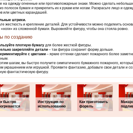
е на одежду огненные или противопожарные знаки. Можно сделать небольш
из полосок бумаги и прикрепить их к рукам или ногам. Раскрасьте лицо и оде
в или цветных карандашей.
льные штрихи.
те жесткость и крепление деталей. Для устойчивости можно подклеить основ
 «ноги» из сложенной бумаги. Выровняйте фигуру, чтобы она стояла ровно.
ы по созданию
льзуйте плотную бумагу
для более жесткой фигуры.
ельно закрепляйте детали
– так фигура сохранит форму дольше.
ериментируйте с цветами
– яркие оттенки сделают пожарного более заметн
сным.
этим шагам, вы быстро получите симпатичного бумажного пожарного, которы
м украшением или игрушкой. Проявите фантазию, добавьте свои детали и со
ную фантастическую фигуру.
ак быстро
Инструкция по
Как приготовить
Макар
рогревается
использованию
форель
подлив