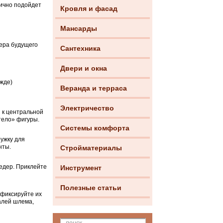
лично подойдет
Кровля и фасад
Мансарды
мера будущего
Сантехника
Двери и окна
жде)
Веранда и терраса
Электричество
 к центральной
тело» фигуры.
Системы комфорта
ружку для
нты.
Стройматериалы
бедер. Приклейте
Инструмент
Полезные статьи
афиксируйте их
алей шлема,