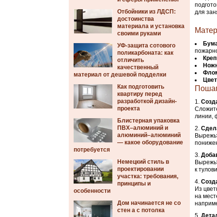
подгото
Отбойники из ЛДСП:
для зан
достоинства
материала и установка
Матер
своими руками
Бум
УФ-защита сотового
пожарн
поликарбоната: как
Креп
отличить
Нож
качественный
Флом
материал от дешевой подделки
Цвет
Как подготовить
Пошаг
квартиру перед
разработкой дизайн-
Созда
проекта
Сложите
линии, 
Блистерная упаковка
ПВХ–алюминий и
Сдела
алюминий–алюминий
Вырежьт
— какое оборудование
понижен
потребуется
Добав
Немецкий стиль в
Вырежьт
проектировании
к тулов
участка: требования,
Созда
принципы и
Из цвет
особенности
на мест
Дом начинается не со
наприме
стен а с потолка
Детал