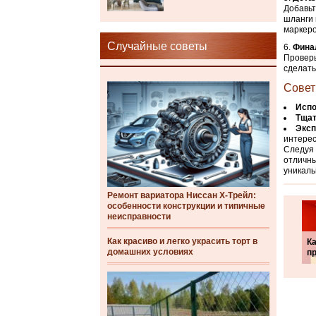
Добавьт
шланги 
маркеро
Случайные советы
Фина
Проверь
сделать
Совет
Испо
Тщат
Эксп
интере
Следуя 
отличны
уникаль
Ремонт вариатора Ниссан Х-Трейл:
особенности конструкции и типичные
неисправности
Как красиво и легко украсить торт в
К
домашних условиях
п