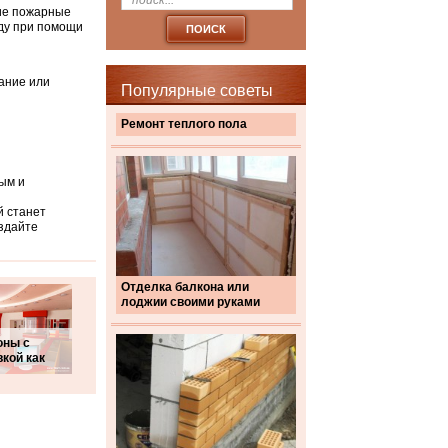
ие пожарные
жду при помощи
ание или
Популярные советы
Ремонт теплого пола
ым и
й станет
здайте
Отделка балкона или
лоджии своими руками
оны с
кой как