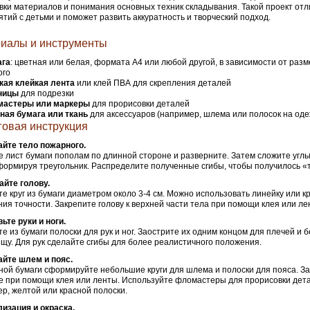
вки материалов и понимания основных техник складывания. Такой проект от
ятий с детьми и поможет развить аккуратность и творческий подход.
иалы и инструменты
ага
: цветная или белая, формата A4 или любой другой, в зависимости от раз
ого
кая клейкая лента
или клей ПВА для скрепления деталей
ницы
для подрезки
астеры или маркеры
для прорисовки деталей
ная бумага или ткань
для аксессуаров (например, шлема или полосок на оде
овая инструкция
йте тело пожарного.
 лист бумаги пополам по длинной стороне и разверните. Затем сложите углы
формируя треугольник. Распределите полученные сгибы, чтобы получилось «
йте голову.
е круг из бумаги диаметром около 3-4 см. Можно использовать линейку или к
ия точности. Закрепите голову к верхней части тела при помощи клея или ле
ьте руки и ноги.
е из бумаги полоски для рук и ног. Заострите их одним концом для плечей и 
ищу. Для рук сделайте сгибы для более реалистичного положения.
йте шлем и пояс.
ной бумаги сформируйте небольшие круги для шлема и полоски для пояса. З
е при помощи клея или ленты. Используйте фломастеры для прорисовки дет
р, желтой или красной полоски.
изация и окраска.