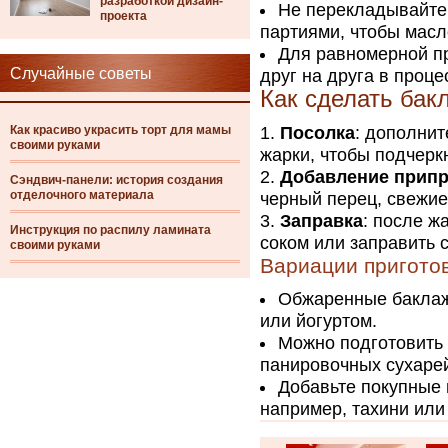
разработкой дизайн-
Не перекладывайте
проекта
партиями, чтобы масл
Для равномерной п
Случайные советы
друг на друга в проце
Как сделать бак
Как красиво украсить торт для мамы
Посолка
: дополнит
своими руками
жарки, чтобы подчеркн
Добавление прип
Сэндвич-панели: история создания
отделочного материала
черный перец, свежие 
Заправка
: после 
Инструкция по распилу ламината
соком или заправить 
своими руками
Вариации пригото
Обжаренные баклаж
или йогуртом.
Можно подготовить
панировочных сухарей
Добавьте покупные 
например, тахини или