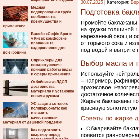
30.07.2025
| Категория:
Вер
Медная
Подготовка бакл
водопроводная труба:
особенности,
преимущества и
Промойте баклажаны 
применение
на кружки толщиной 1
Басейн «Софія Sport»
нарезанный овощ и ос
у Києві: комфортне
от горького сока и и
плавання та
оздоровлення для
под водой и вытрите
всієї родини
Спринклеры для
Выбор масла и т
пожаротушения:
принцип работы виды
Используйте нейтрал
и сферы применения
– например, рафинир
Отбойники из ЛДСП:
достоинства
арахисовое. Разогрев
материала и установка
достаточное количест
своими руками
Жарьте баклажаны пор
УФ-защита сотового
красивую золотистую 
поликарбоната: как
отличить
Советы по жарке д
качественный
материал от дешевой подделки
Обжаривайте баклаж
Как подготовить
появится равномерная
квартиру перед