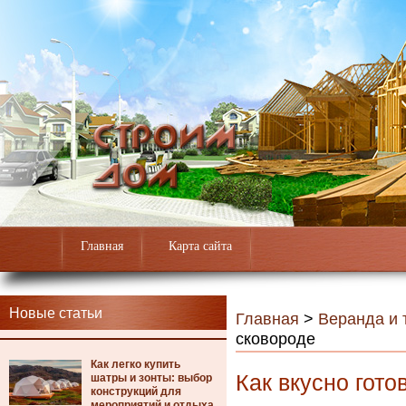
Главная
Карта сайта
Новые статьи
Главная
>
Веранда и 
сковороде
Как легко купить
Как вкусно гот
шатры и зонты: выбор
конструкций для
мероприятий и отдыха