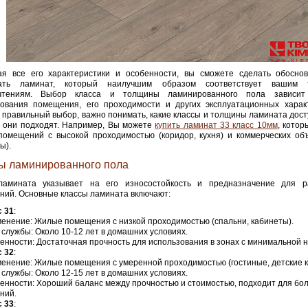
ая все его характеристики и особенности, вы сможете сделать обосно
ать ламинат, который наилучшим образом соответствует вашим 
чтениям. Выбор класса и толщины ламинированного пола зависит
зования помещения, его проходимости и других эксплуатационных харак
 правильный выбор, важно понимать, какие классы и толщины ламината дост
й они подходят. Например, Вы можете
купить ламинат 33 класс 10мм
, кото
помещений с высокой проходимостью (коридор, кухня) и коммерческих об
ы).
ы ламинированного пола
ламината указывает на его износостойкость и предназначение для р
ий. Основные классы ламината включают:
с 31
:
енение: Жилые помещения с низкой проходимостью (спальни, кабинеты).
 службы: Около 10-12 лет в домашних условиях.
енности: Достаточная прочность для использования в зонах с минимальной н
с 32
:
енение: Жилые помещения с умеренной проходимостью (гостиные, детские ко
 службы: Около 12-15 лет в домашних условиях.
енности: Хороший баланс между прочностью и стоимостью, подходит для бо
ний.
с 33
: