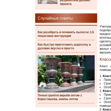
разработкой дизайн-
проекта
Случайные советы
Учитыв
подобр
Как разобрать и починить пылесос LG
предпо
пошаговая инструкция
исполь
сделать
Как быстро приготовить шарлотку в
услови
духовке вкусно и просто
жилых 
магазин
Класс
Класс 
помещен
Клас
Прим
Срок
Особ
Клас
Прим
Точені гранітні вироби оптом з
Срок
Коростишева, камінь оптом
Особ
помеще
Клас