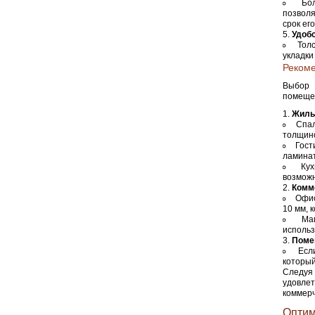
Бо
позволя
срок ег
Удоб
Тол
укладки
Реком
Выбор 
помеще
Жилы
Спал
толщино
Гост
ламинат
Кух
возможн
Комм
Офис
10 мм, 
Ма
использ
Поме
Есл
который
Следуя
удовлет
коммерч
Оптим