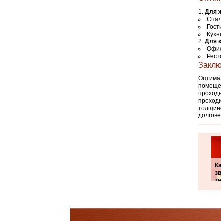
Для 
Спал
Гост
Кухн
Для 
Офис
Рест
Заклю
Оптимал
помеще
проход
проход
толщино
долгове
Ка
зв
т