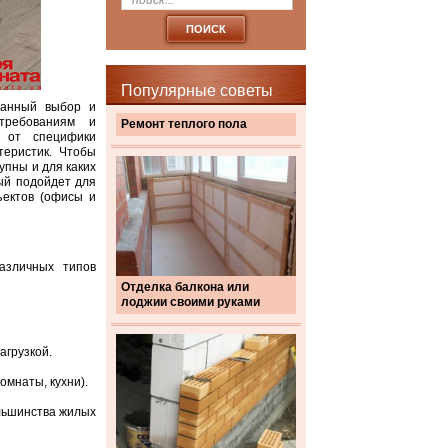
Популярные советы
ванный выбор и
требованиям и
Ремонт теплого пола
 от специфики
теристик. Чтобы
упны и для каких
рый подойдет для
ъектов (офисы и
азличных типов
Отделка балкона или
лоджии своими руками
агрузкой.
мнаты, кухни).
льшинства жилых