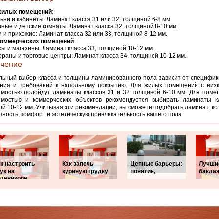
жилых помещений
:
ьни и кабинеты: Ламинат класса 31 или 32, толщиной 6-8 мм.
иные и детские комнаты: Ламинат класса 32, толщиной 8-10 мм.
и и прихожие: Ламинат класса 32 или 33, толщиной 8-12 мм.
коммерческих помещений
:
ы и магазины: Ламинат класса 33, толщиной 10-12 мм.
ораны и торговые центры: Ламинат класса 34, толщиной 10-12 мм.
чение
ьный выбор класса и толщины ламинированного пола зависит от специфик
ния и требований к напольному покрытию. Для жилых помещений с низк
имостью подойдут ламинаты классов 31 и 32 толщиной 6-10 мм. Для поме
имостью и коммерческих объектов рекомендуется выбирать ламинаты к
й 10-12 мм. Учитывая эти рекомендации, вы сможете подобрать ламинат, к
чность, комфорт и эстетическую привлекательность вашего пола.
к настроить
Как запечь
Цепные барьеры:
Лучши
ук на
куриную грудку
понятие,
бакла
елевизоре