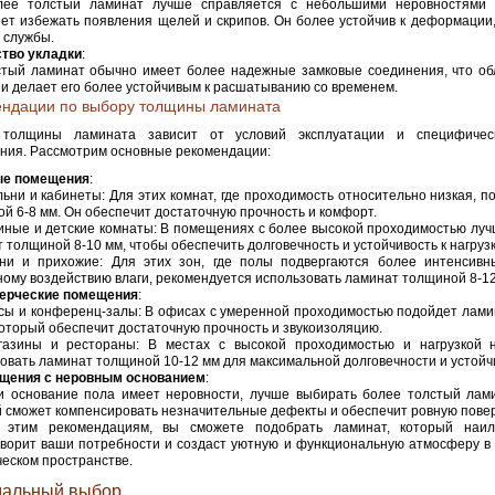
лее толстый ламинат лучше справляется с небольшими неровностями 
ет избежать появления щелей и скрипов. Он более устойчив к деформации,
о службы.
ство укладки
:
стый ламинат обычно имеет более надежные замковые соединения, что об
 и делает его более устойчивым к расшатыванию со временем.
ендации по выбору толщины ламината
толщины ламината зависит от условий эксплуатации и специфичес
ния. Рассмотрим основные рекомендации:
е помещения
:
ьни и кабинеты: Для этих комнат, где проходимость относительно низкая, 
й 6-8 мм. Он обеспечит достаточную прочность и комфорт.
иные и детские комнаты: В помещениях с более высокой проходимостью луч
 толщиной 8-10 мм, чтобы обеспечить долговечность и устойчивость к нагруз
ни и прихожие: Для этих зон, где полы подвергаются более интенсивн
ому воздействию влаги, рекомендуется использовать ламинат толщиной 8-12
ерческие помещения
:
ы и конференц-залы: В офисах с умеренной проходимостью подойдет лами
который обеспечит достаточную прочность и звукоизоляцию.
газины и рестораны: В местах с высокой проходимостью и нагрузкой
овать ламинат толщиной 10-12 мм для максимальной долговечности и устойч
щения с неровным основанием
:
и основание пола имеет неровности, лучше выбирать более толстый лами
 сможет компенсировать незначительные дефекты и обеспечит ровную повер
 этим рекомендациям, вы сможете подобрать ламинат, который наи
ворит ваши потребности и создаст уютную и функциональную атмосферу в
еском пространстве.
альный выбор