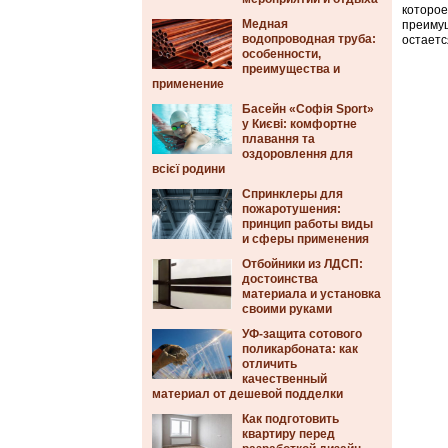
которо
Медная
преимущ
водопроводная труба:
остаетс
особенности,
преимущества и
применение
Басейн «Софія Sport»
у Києві: комфортне
плавання та
оздоровлення для
всієї родини
Спринклеры для
пожаротушения:
принцип работы виды
и сферы применения
Отбойники из ЛДСП:
достоинства
материала и установка
своими руками
УФ-защита сотового
поликарбоната: как
отличить
качественный
материал от дешевой подделки
Как подготовить
квартиру перед