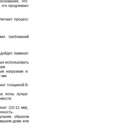
основания, что
 что продлевает
легчает процесс
ких требований
подойдет ламинат
ше использовать
кам.
ым нагрузкам и
 мм.
нат толщиной 8-
 на полы лучше
ивости.
нат (10-12 мм),
хность.
лучшим образом
 вашем доме или