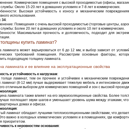
енение: Коммерческие помещения с высокой проходимостью (офисы, магазин
 службы: Около 15-20 лет в домашних условиях и 7-8 лет в коммерческих.
бенности: Высокая устойчивость к износу и механическим повреждения
вного использования.
с 34
:
енение: Помещения с очень высокой проходимостью (торговые центры, аэро
 службы: Более 20 лет в домашних условиях и около 10 лет в коммерческих.
бенности: Максимальная прочность и долговечность, подходит для экстре
тации.
 толщины купить ламинат?
 ламината может варьироваться от 6 до 12 мм, и выбор зависит от услови
ических требований помещения. Рассмотрим основные факторы, котор
лить подходящую толщину ламината.
а ламината и ее влияние на эксплуатационные свойства
ость и устойчивость к нагрузкам
:
 толще ламинат, тем он прочнее и устойчивее к механическим повреждени
 ламинат (8-12 мм) лучше выдерживает тяжелую мебель и интенсивное движ
его отличным выбором для коммерческих помещений и зон с высокой проход
оизоляция
:
ина ламината также влияет на его звукоизоляционные свойства. Более толс
лучше поглощает звуки шагов и уменьшает уровень шума между этажами, чт
квартирных домах и офисах.
оизоляция
:
тый ламинат обладает лучшими теплоизоляционными свойствами, что делает
Это важно в холодных климатических условиях и в помещениях, где комфор
я приоритетом.
чивость к неровностям основания
: