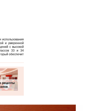
и использования
ой и умеренной
щений с высокой
лассов 33 и 34
оторый обеспечит
е рецепты
жанов