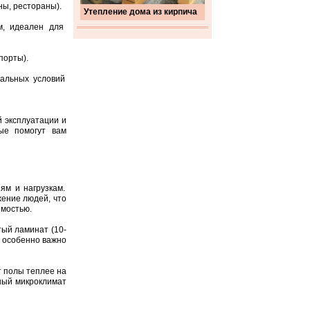
ы, рестораны).
Утепление дома из кирпича
м, идеален для
порты).
мальных условий
й эксплуатации и
ые помогут вам
ям и нагрузкам.
ение людей, что
имостью.
тый ламинат (10-
о особенно важно
 полы теплее на
тный микроклимат