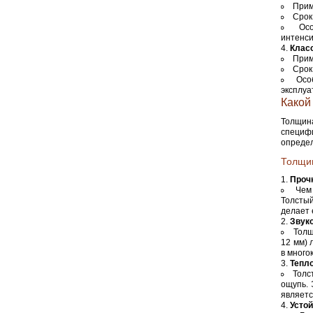
Прим
Срок
Осо
интенси
Клас
Прим
Срок
Осо
эксплуа
Какой
Толщина
специф
опреде
Толщин
Прочн
Чем
Толстый
делает 
Звук
Толщ
12 мм) 
в много
Тепл
Толс
ощупь. 
являетс
Устой