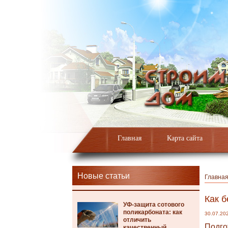
Главная
Карта сайта
Новые статьи
Главна
Как б
УФ-защита сотового
поликарбоната: как
30.07.20
отличить
Подго
качественный