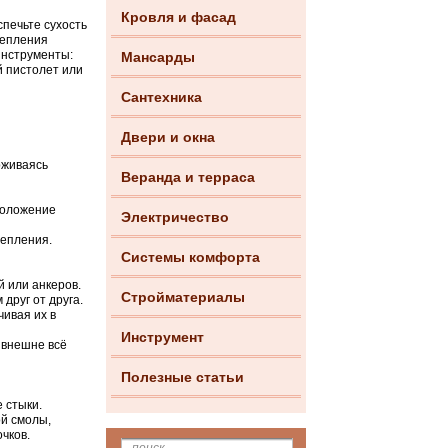
Кровля и фасад
печьте сухость
репления
инструменты:
Мансарды
й пистолет или
Сантехника
Двери и окна
рживаясь
Веранда и терраса
положение
Электричество
репления.
Системы комфорта
 или анкеров.
Стройматериалы
друг от друга.
чивая их в
Инструмент
 внешне всё
Полезные статьи
 стыки.
й смолы,
чков.