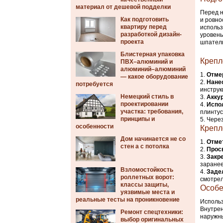
материал от дешевой подделки
Перед н
Как подготовить
и ровно
квартиру перед
использ
разработкой дизайн-
уровень
проекта
шпател
Блистерная упаковка
Крепл
ПВХ–алюминий и
алюминий–алюминий
Отмер
— какое оборудование
Нане
потребуется
инструк
Немецкий стиль в
Аккур
проектировании
Испо
участка: требования,
плинтус
принципы и
Через
особенности
Крепл
Дом начинается не со
Отме
стен а с потолка
Прос
Закр
заранее
Взломостойкость
Заде
роллетных ворот:
смотрел
классы защиты,
Особе
уязвимые места и
реальные тесты на проникновение
Использ
Внутрен
Ремонт спецтехники:
наружны
выбор оригинальных