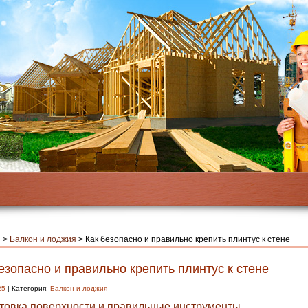
я
>
Балкон и лоджия
>
Как безопасно и правильно крепить плинтус к стене
езопасно и правильно крепить плинтус к стене
25
| Категория:
Балкон и лоджия
товка поверхности и правильные инструменты