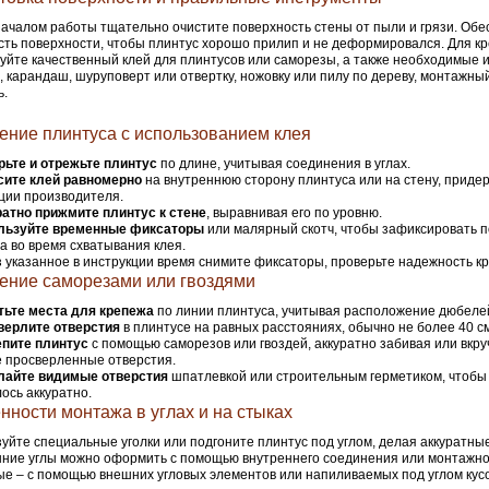
ачалом работы тщательно очистите поверхность стены от пыли и грязи. Обес
сть поверхности, чтобы плинтус хорошо прилип и не деформировался. Для к
уйте качественный клей для плинтусов или саморезы, а также необходимые 
, карандаш, шуруповерт или отвертку, ножовку или пилу по дереву, монтажны
ь.
ение плинтуса с использованием клея
ьте и отрежьте плинтус
по длине, учитывая соединения в углах.
сите клей равномерно
на внутреннюю сторону плинтуса или на стену, приде
ции производителя.
атно прижмите плинтус к стене
, выравнивая его по уровню.
льзуйте временные фиксаторы
или малярный скотч, чтобы зафиксировать 
а во время схватывания клея.
 указанное в инструкции время снимите фиксаторы, проверьте надежность к
ение саморезами или гвоздями
тьте места для крепежа
по линии плинтуса, учитывая расположение дюбелей
верлите отверстия
в плинтусе на равных расстояниях, обычно не более 40 см 
епите плинтус
с помощью саморезов или гвоздей, аккуратно забивая или вкру
 просверленные отверстия.
лайте видимые отверстия
шпатлевкой или строительным герметиком, чтобы
ось аккуратно.
нности монтажа в углах и на стыках
уйте специальные уголки или подгоните плинтус под углом, делая аккуратные
ние углы можно оформить с помощью внутреннего соединения или монтажно
е – с помощью внешних угловых элементов или напиливаемых под углом кусо