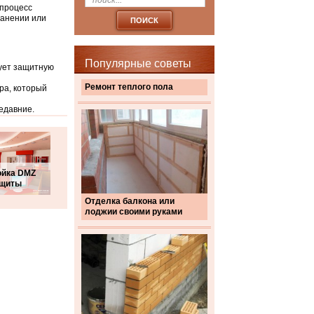
 процесс
ранении или
Популярные советы
зует защитную
Ремонт теплого пола
ра, который
недавние.
ойка DMZ
ащиты
Отделка балкона или
лоджии своими руками