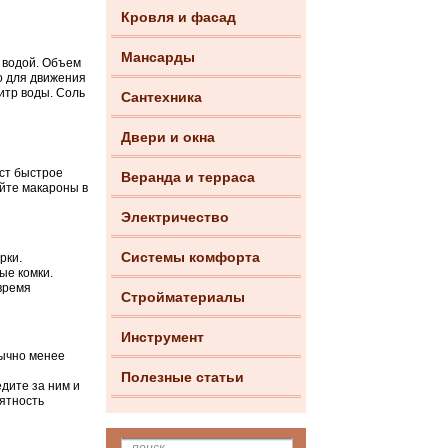
Кровля и фасад
Мансарды
 водой. Объем
о для движения
итр воды. Соль
Сантехника
Двери и окна
аст быстрое
Веранда и терраса
йте макароны в
Электричество
Системы комфорта
рки.
ые комки.
время
Стройматериалы
Инструмент
ычно менее
Полезные статьи
едите за ним и
оятность