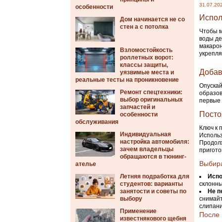
31.07.20
особенности
Испол
Дом начинается не со
стен а с потолка
Чтобы м
воды де
макарон
Взломостойкость
укрепля
роллетных ворот:
классы защиты,
Добав
уязвимые места и
реальные тесты на проникновение
Опускай
Ремонт спецтехники:
образов
выбор оригинальных
первые 
запчастей и
Посто
особенности
обслуживания
Ключ к 
Индивидуальная
Использ
настройка автомобиля:
Продолж
зачем владельцы
пригото
обращаются в тюнинг-
Выбира
ателье
Летняя подработка для
Испо
студентов: варианты
склонны
занятости и советы по
Не п
выбору
снимайт
слипани
Применение
После 
известнякового щебня