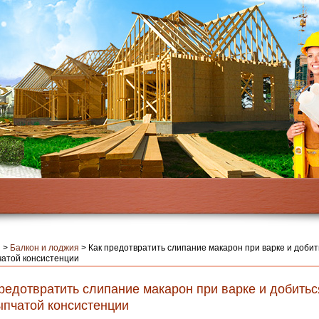
я
>
Балкон и лоджия
>
Как предотвратить слипание макарон при варке и доби
атой консистенции
редотвратить слипание макарон при варке и добить
ыпчатой консистенции