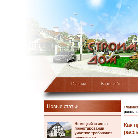
Главная
Карта сайта
Новые статьи
Главна
рассыпч
Немецкий стиль в
Как п
проектировании
расс
участка: требования,
принципы и