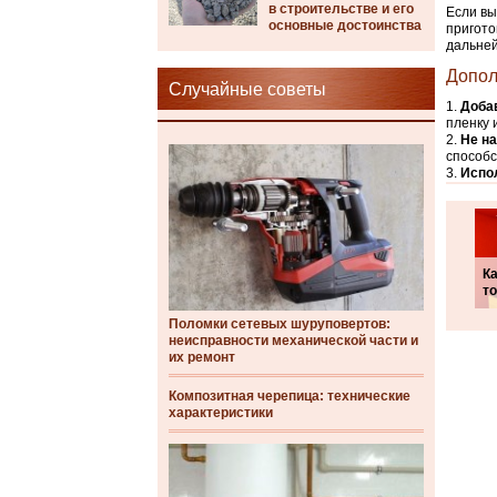
в строительстве и его
Если вы
основные достоинства
пригото
дальней
Допол
Случайные советы
Доба
пленку 
Не н
способс
Испо
Ка
т
Поломки сетевых шуруповертов:
неисправности механической части и
их ремонт
Композитная черепица: технические
характеристики