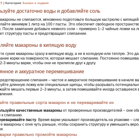
25
| Категория:
Балкон и лоджия
ьзуйте достаточно воды и добавляйте соль
акароны не слипаются, мгновенно подготовьте большую кастрюлю с кипящей
лайте минимум 1 литр на 100 г пасты. Это обеспечит свободное пространств
. После закипания добавьте немного соли – примерно 1–2 чайные ложки на л
ет структуру пасты и предотвращает слипаение.
ляйте макароны в кипящую воду
те сухие макароны сразу в кипящую воду, а не в холодную или теплую. Это д
ание корки на поверхности, которая мешает слипанию. Постоянно помешива
2-3 минуты варки, чтобы они не прилипли друг к другу.
янное и аккуратное перемешивание
предотвращению слипания – частое и аккуратное перемешивание в начале ва
уйте длинную ложку или специальные щипцы, чтобы разрывать потенциальн
айте мешать первые 2–3 минуты, а затем помешивайте иногда оставшееся 
вления.
йте правильные сорта макарон и не переваривайте их
льзуйте качественные макароны
от проверенных производителей – они об
 к слипанию.
ереваривайте пасту
. Время варки указывает производитель на упаковке – сл
е макароны с огня чуть раньше, чтобы сохранить структуру и уменьшить вер
я.
варки правильно промойте макароны