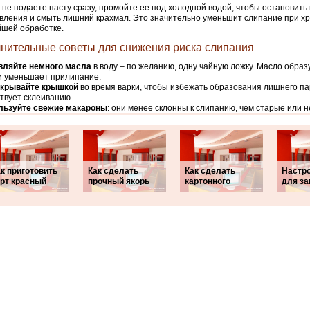
 не подаете пасту сразу, промойте ее под холодной водой, чтобы остановить
вления и смыть лишний крахмал. Это значительно уменьшит слипание при х
шей обработке.
нительные советы для снижения риска слипания
вляйте немного масла
в воду – по желанию, одну чайную ложку. Масло обра
и уменьшает прилипание.
акрывайте крышкой
во время варки, чтобы избежать образования лишнего па
твует склеиванию.
льзуйте свежие макароны
: они менее склонны к слипанию, чем старые или 
к приготовить
Как сделать
Как сделать
Настр
орт красный
прочный якорь
картонного
для з