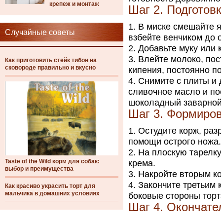
крепеж и монтаж
Шаг 2. Подготов
В миске смешайте я
Случайные советы
взбейте венчиком до 
Добавьте муку или
Влейте молоко, пос
Как приготовить стейк тибон на
сковороде правильно и вкусно
кипения, постоянно п
Снимите с плиты и 
сливочное масло и по
шоколадный заварной
Шаг 3. Формиров
Остудите корж, раз
помощи острого ножа.
На плоскую тарелку
Taste of the Wild корм для собак:
крема.
выбор и преимущества
Накройте вторым ко
Закончите третьим 
Как красиво украсить торт для
мальчика в домашних условиях
боковые стороны торт
Шаг 4. Окончат