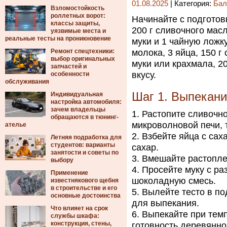
01.08.2025
| Категория:
Бал
Взломостойкость
роллетных ворот:
Начинайте с подготов
классы защиты,
200 г сливочного масл
уязвимые места и
реальные тесты на проникновение
муки и 1 чайную ложк
Ремонт спецтехники:
молока, 3 яйца, 150 г
выбор оригинальных
муки или крахмала, 2
запчастей и
вкусу.
особенности
обслуживания
Шаг 1. Выпекани
Индивидуальная
настройка автомобиля:
зачем владельцы
Растопите сливочно
обращаются в тюнинг-
микроволновой печи,
ателье
Взбейте яйца с са
Летняя подработка для
студентов: варианты
сахар.
занятости и советы по
Вмешайте растопле
выбору
Просейте муку с ра
Применение
шоколадную смесь.
известнякового щебня
в строительстве и его
Вылейте тесто в п
основные достоинства
для выпекания.
Что влияет на срок
Выпекайте при темп
службы шкафа:
конструкция, стены,
готовность деревянно