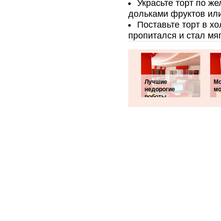
Украсьте торт по ж
дольками фруктов ил
Поставьте торт в х
пропитался и стал мяг
Лучшие
Мо
недорогие
мо
роботы