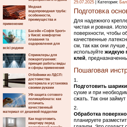
29.07.2025
| Категория:
Бал
Медная
Подготовка осно
водопроводная труба:
особенности,
преимущества и
Для надежного крепле
применение
чистая и ровная. Исп
Басейн «Софія Sport»
поверхности, чтобы о
у Києві: комфортне
качественные латексн
плавання та
оздоровлення для
см, так как они лучше
всієї родини
используйте
жидкую 
Спринклеры для
клей
, предназначенн
пожаротушения:
принцип работы виды
и сферы применения
Пошаговая инст
Отбойники из ЛДСП:
достоинства
материала и установка
Подготовить шарики
своими руками
сухие и при необходим
УФ-защита сотового
сжать. Так они займут
поликарбоната: как
отличить
качественный
материал от дешевой подделки
Обработка поверхно
Как подготовить
планируете разместит
квартиру перед
глазури. Это создаст 