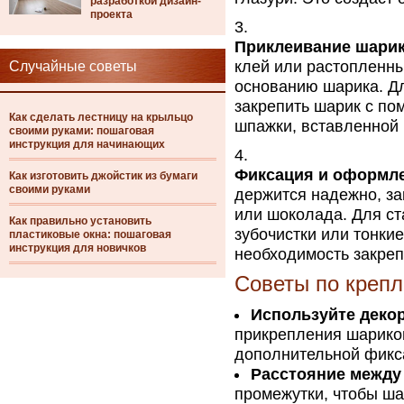
разработкой дизайн-
проекта
Приклеивание шарик
клей или растопленны
Случайные советы
основанию шарика. Д
закрепить шарик с по
Как сделать лестницу на крыльцо
шпажки, вставленной 
своими руками: пошаговая
инструкция для начинающих
Фиксация и оформл
Как изготовить джойстик из бумаги
своими руками
держится надежно, за
или шоколада. Для с
Как правильно установить
зубочистки или тонки
пластиковые окна: пошаговая
инструкция для новичков
необходимость закреп
Советы по крепл
Используйте деко
прикрепления шариков
дополнительной фикса
Расстояние между
промежутки, чтобы ша