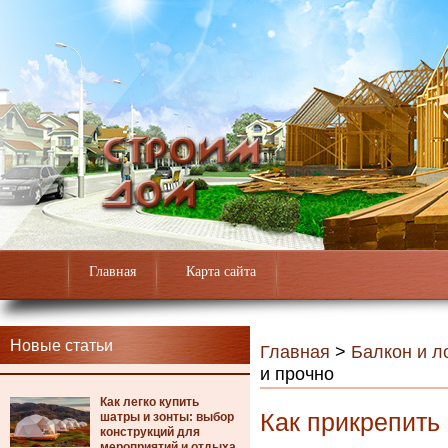
Главная
Карта сайта
Новые статьи
Главная
>
Балкон и л
и прочно
Как легко купить
Как прикрепить 
шатры и зонты: выбор
конструкций для
мероприятий и отдыха