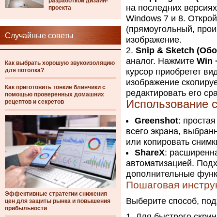
разработкой дизайн-
на последних версиях
проекта
Windows 7 и 8. Открой
(прямоугольный, прои
Случайные советы
изображение.
Snip & Sketch (Об
аналог. Нажмите
Win 
Как выбрать хорошую звукоизоляцию
для потолка?
курсор приобретет вид
изображение скопируе
Как приготовить тонкие блинчики с
редактировать его сра
помощью проверенных домашних
Использование 
рецептов и секретов
Greenshot
: проста
всего экрана, выбранн
или копировать снимк
ShareX
: расширенн
автоматизацией. Под
дополнительные функ
Пошаговая инстру
Эффективные стратегии снижения
Выберите способ, под
цен для защиты рынка и повышения
прибыльности
Для быстрого скрин