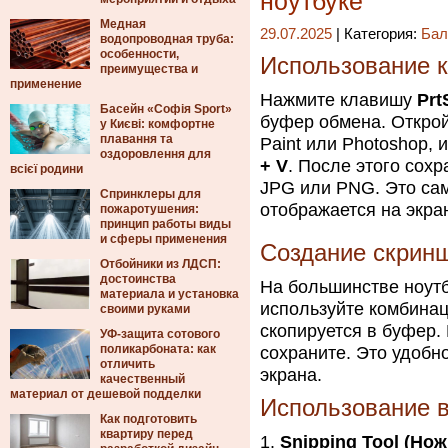
ноутбуке
Медная
29.07.2025
| Категория:
Бал
водопроводная труба:
особенности,
Использование кл
преимущества и
применение
Нажмите клавишу
Prt
Басейн «Софія Sport»
буфер обмена. Открой
у Києві: комфортне
плавання та
Paint или Photoshop,
оздоровлення для
+ V
. После этого сох
всієї родини
JPG или PNG. Это сам
Спринклеры для
отображается на экра
пожаротушения:
принцип работы виды
и сферы применения
Создание скринш
Отбойники из ЛДСП:
достоинства
На большинстве ноутб
материала и установка
используйте комбин
своими руками
скопируется в буфер. 
УФ-защита сотового
поликарбоната: как
сохраните. Это удобн
отличить
экрана.
качественный
материал от дешевой подделки
Использование 
Как подготовить
квартиру перед
Snipping Tool (Но