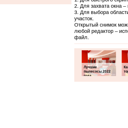
Для захвата окна 
Для выбора област
участок.
Открытый снимок можн
любой редактор – ис
файл.
Лучшие
Ка
пылесосы 2022
то
года