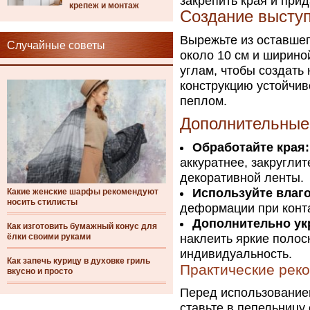
закрепить края и прид
крепеж и монтаж
Создание высту
Вырежьте из оставшег
Случайные советы
около 10 см и ширино
углам, чтобы создать
конструкцию устойчиво
пеплом.
Дополнительные
Обработайте края:
аккуратнее, закругли
декоративной ленты.
Используйте влаго
Какие женские шарфы рекомендуют
носить стилисты
деформации при конта
Дополнительно ук
Как изготовить бумажный конус для
ёлки своими руками
наклеить яркие полос
индивидуальность.
Как запечь курицу в духовке гриль
Практические рек
вкусно и просто
Перед использованием
ставьте в пепельницу