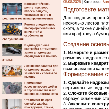
05.08.2025
| Категория:
Бал
Взломостойкость
роллетных ворот:
Подготовьте мат
классы защиты,
уязвимые места и
Для создания простой
реальные тесты на проникновение
несколько листов пло
Ремонт спецтехники:
скотч, а также линей
выбор оригинальных
запчастей и
или крафтовую бумагу
особенности
обслуживания
Создание основ
Индивидуальная
настройка автомобиля:
Измерьте и размет
зачем владельцы
обращаются в тюнинг-
разметку квадрата со 
ателье
Вырежьте квадрат
Летняя подработка для
ножницами или канце
студентов: варианты
Формирование ст
занятости и советы по
выбору
Сделайте надрезы
Применение
известнякового щебня
вертикальные надрезы
в строительстве и его
Сложите боковые 
основные достоинства
образуя объемный ста
Что влияет на срок
Закрепите констр
службы шкафа:
конструкция, стены,