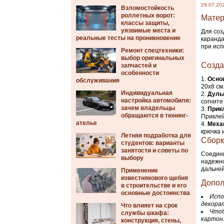
29.07.20
Взломостойкость
роллетных ворот:
Матер
классы защиты,
уязвимые места и
Для соз
реальные тесты на проникновение
каранда
при исп
Ремонт спецтехники:
выбор оригинальных
Созда
запчастей и
особенности
Основ
обслуживания
20х8 см
Индивидуальная
Дуль
настройка автомобиля:
согните
зачем владельцы
Прик
обращаются в тюнинг-
Приклей
ателье
Меха
крючка 
Летняя подработка для
Сборк
студентов: варианты
занятости и советы по
Соедини
выбору
надежно
дальне
Применение
известнякового щебня
Допол
в строительстве и его
основные достоинства
Испо
декора
Что влияет на срок
Чтоб
службы шкафа:
картон
конструкция, стены,