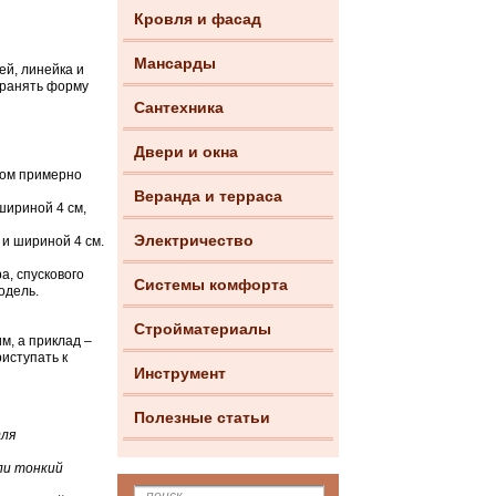
Кровля и фасад
Мансарды
ей, линейка и
хранять форму
Сантехника
Двери и окна
ром примерно
Веранда и терраса
шириной 4 см,
Электричество
и шириной 4 см.
а, спускового
Системы комфорта
одель.
Стройматериалы
м, а приклад –
иступать к
Инструмент
Полезные статьи
для
ли тонкий