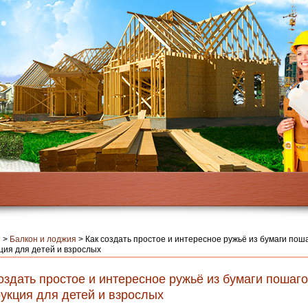
я
>
Балкон и лоджия
>
Как создать простое и интересное ружьё из бумаги пош
ция для детей и взрослых
оздать простое и интересное ружьё из бумаги пошаг
укция для детей и взрослых