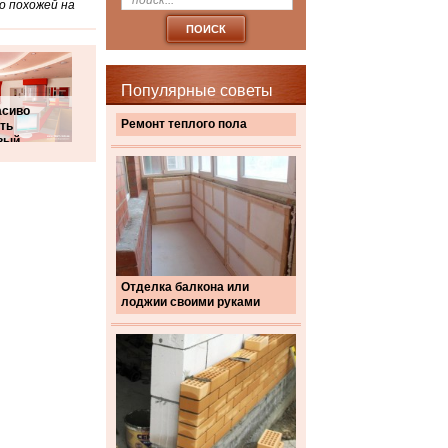
о похожей на
Популярные советы
асиво
Ремонт теплого пола
ть
вый
Отделка балкона или
лоджии своими руками