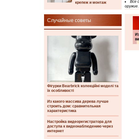
Все 
крепеж и монтаж
оружие.
Случайные советы
И
ви
Фігурки Bearbrick колекційні моделі та
їх особливості
Из какого массива дерева лучше
строить дом: сравнительная
характеристика
Настройка видеорегистратора для
доступа к видеонаблюдению через
интернет