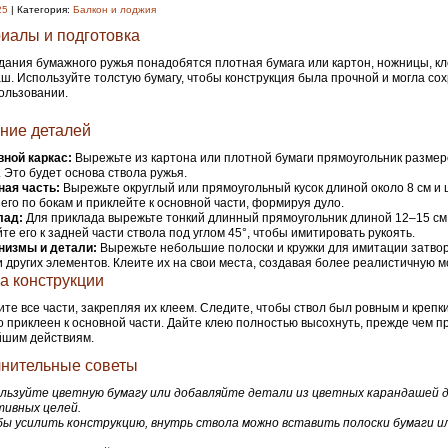
25
| Категория:
Балкон и лоджия
иалы и подготовка
дания бумажного ружья понадобятся плотная бумага или картон, ножницы, кл
ш. Используйте толстую бумагу, чтобы конструкция была прочной и могла со
ользовании.
ние деталей
ной каркас:
Вырежьте из картона или плотной бумаги прямоугольник разме
. Это будет основа ствола ружья.
ная часть:
Вырежьте округлый или прямоугольный кусок длиной около 8 см и 
 его по бокам и приклейте к основной части, формируя дуло.
лад:
Для приклада вырежьте тонкий длинный прямоугольник длиной 12–15 см 
те его к задней части ствола под углом 45°, чтобы имитировать рукоять.
низмы и детали:
Вырежьте небольшие полоски и кружки для имитации затвор
и других элементов. Клеите их на свои места, создавая более реалистичную м
а конструкции
те все части, закрепляя их клеем. Следите, чтобы ствол был ровным и крепки
 приклеен к основной части. Дайте клею полностью высохнуть, прежде чем пр
йшим действиям.
нительные советы
льзуйте цветную бумагу или добавляйте детали из цветных карандашей 
тивных целей.
ы усилить конструкцию, внутрь ствола можно вставить полоски бумаги и
.