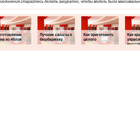
соединения старайтесь делать аккуратно, чтобы модель была максимальн
зготовление
Лучшие салаты к
Как приготовить
Как кр
на из яблок
бешбармаку
целого
украси
муссо