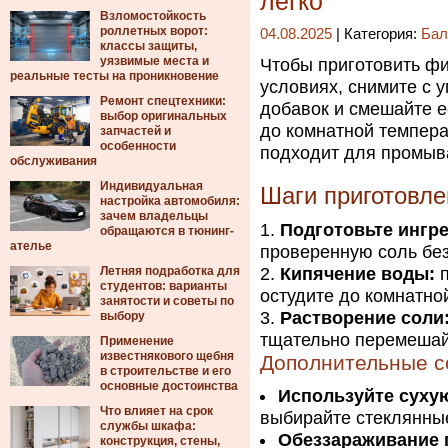
легко
Взломостойкость
роллетных ворот:
04.08.2025
| Категория:
Бал
классы защиты,
уязвимые места и
Чтобы приготовить фи
реальные тесты на проникновение
условиях, снимите с у
Ремонт спецтехники:
добавок и смешайте е
выбор оригинальных
до комнатной темпера
запчастей и
особенности
подходит для промыва
обслуживания
Индивидуальная
Шаги приготовле
настройка автомобиля:
зачем владельцы
Подготовьте ингр
обращаются в тюнинг-
ателье
проверенную соль без
Летняя подработка для
Кипячение воды:
п
студентов: варианты
остудите до комнатно
занятости и советы по
Растворение соли
выбору
тщательно перемешай
Применение
известнякового щебня
Дополнительные с
в строительстве и его
основные достоинства
Используйте сухую
Что влияет на срок
выбирайте стеклянные
службы шкафа:
Обеззараживание 
конструкция, стены,