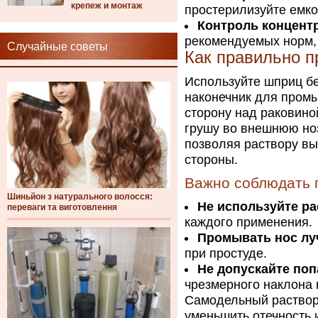
крепеж и монтаж
простерилизуйте емко
Контроль концент
рекомендуемых норм, 
Случайные советы
Как правильно п
Используйте шприц бе
наконечник для промы
сторону над раковино
грушу во внешнюю ноз
позволяя раствору вы
стороны.
Важно соблюдать 
Шиньйон з натурального волосся:
Не используйте ра
переваги та виготовлення
каждого применения.
Промывать нос луч
при простуде.
Не допускайте поп
чрезмерного наклона 
Самодельный раствор
уменьшить отечность 