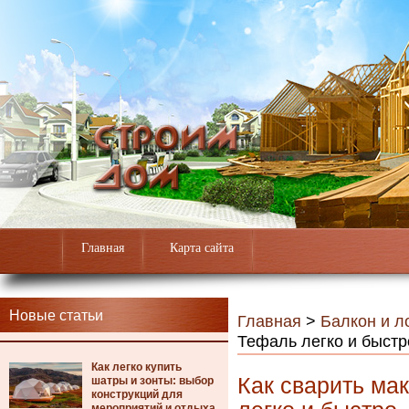
Главная
Карта сайта
Новые статьи
Главная
>
Балкон и л
Тефаль легко и быстр
Как легко купить
Как сварить ма
шатры и зонты: выбор
конструкций для
мероприятий и отдыха