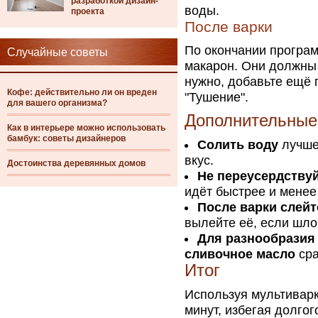
разработкой дизайн-
воды.
проекта
После варки
По окончании програм
Случайные советы
макарон. Они должны 
нужно, добавьте ещё 
Кофе: действительно ли он вреден
"Тушение".
для вашего организма?
Дополнительные
Как в интерьере можно использовать
бамбук: советы дизайнеров
Солить воду
лучше
вкус.
Достоинства деревянных домов
Не переусердствуй
идёт быстрее и мене
После варки слей
вылейте её, если шло
Для разнообразия 
сливочное масло
сра
Итог
Используя мультиварк
минут, избегая долгог