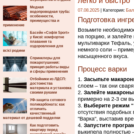
легко и быстро
Медная
07.08.2025
| Категория:
Бал
водопроводная труба:
особенности,
Подготовка ингр
преимущества и
применение
Возьмите необходимое
Басейн «Софія Sport»
на порцию, и залейте
у Києві: комфортне
плавання та
мультиварки Тефаль, 
оздоровлення для
немного соли – приме
всієї родини
насыщенного вкуса.
Спринклеры для
пожаротушения:
принцип работы виды
Процесс варки
и сферы применения
Засыпьте макарон
Отбойники из ЛДСП:
достоинства
слоем – так они свар
материала и установка
Залейте макароны
своими руками
примерно на 2-3 см в
УФ-защита сотового
поликарбоната: как
Выберите режим "К
отличить
отсутствия подобных 
качественный
материал от дешевой подделки
"Варка", выставив вре
Запустите програм
Как подготовить
квартиру перед
выкипела полностью –