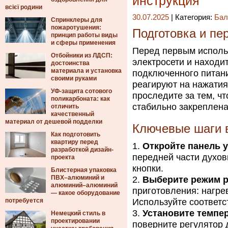
инструкция
всієї родини
30.07.2025
| Категория:
Бал
Спринклеры для
пожаротушения:
Подготовка и пе
принцип работы виды
и сферы применения
Перед первым использ
Отбойники из ЛДСП:
электросети и находи
достоинства
материала и установка
подключенного питани
своими руками
реагируют на нажатия
УФ-защита сотового
проследите за тем, ч
поликарбоната: как
стабильно закреплена
отличить
качественный
материал от дешевой подделки
Ключевые шаги в
Как подготовить
квартиру перед
Откройте панель 
разработкой дизайн-
передней части духов
проекта
кнопки.
Блистерная упаковка
ПВХ–алюминий и
Выберите режим 
алюминий–алюминий
приготовления: нагрев 
— какое оборудование
потребуется
Используйте соответс
Установите темпе
Немецкий стиль в
проектировании
поверните регулятор 