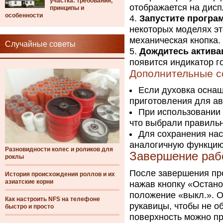
участка: требования,
отображается на дисп
принципы и
особенности
Запустите програ
некоторых моделях эт
механическая кнопка.
Случайные советы
Дождитесь актива
появится индикатор г
Дополнительные с
Если духовка оснащ
приготовления для ав
При использовании 
что выбрали правиль
Для сохранения нас
аналогичную функцию,
Разновидности колес и роликов для
Завершение раб
роклы
После завершения пр
История происхождения роллов и их
азиатские корни
нажав кнопку «Остано
положение «выкл.». О
Как настроить NFS на телефоне
рукавицы, чтобы не о
быстро и просто
поверхность можно пр