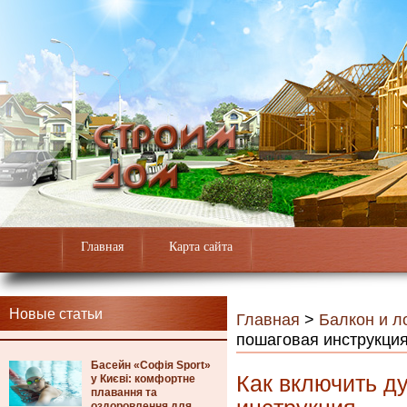
Главная
Карта сайта
Новые статьи
Главная
>
Балкон и л
пошаговая инструкци
Басейн «Софія Sport»
Как включить д
у Києві: комфортне
плавання та
оздоровлення для