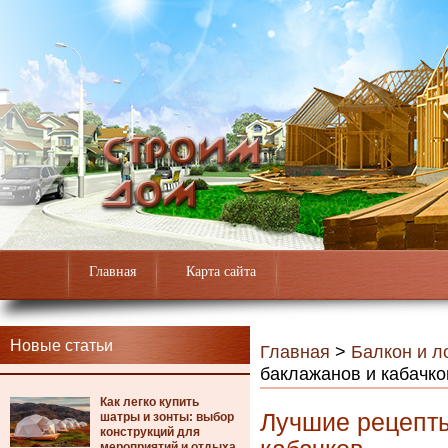
Главная
Карта сайта
Новые статьи
Главная
>
Балкон и л
баклажанов и кабачко
Как легко купить
Лучшие рецепты
шатры и зонты: выбор
конструкций для
мероприятий и отдыха