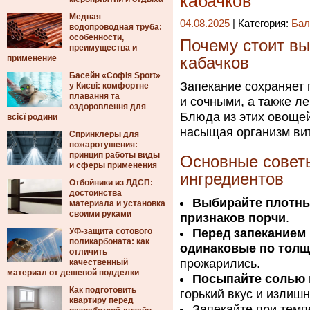
кабачков
Медная
04.08.2025
| Категория:
Бал
водопроводная труба:
особенности,
Почему стоит вы
преимущества и
применение
кабачков
Басейн «Софія Sport»
Запекание сохраняет 
у Києві: комфортне
плавання та
и сочными, а также л
оздоровлення для
Блюда из этих овощей
всієї родини
насыщая организм ви
Спринклеры для
пожаротушения:
принцип работы виды
Основные советы
и сферы применения
ингредиентов
Отбойники из ЛДСП:
достоинства
Выбирайте плотны
материала и установка
своими руками
признаков порчи
.
УФ-защита сотового
Перед запеканием 
поликарбоната: как
одинаковые по толщ
отличить
прожарились.
качественный
материал от дешевой подделки
Посыпайте солью и
Как подготовить
горький вкус и излиш
квартиру перед
Запекайте при темп