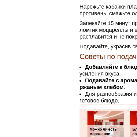
Нарежьте кабачки пла
противень, смажьте о
Запекайте 15 минут п
ломтик моцареллы и в
расплавится и не покр
Подавайте, украсив с
Советы по подач
Добавляйте к блю
усиления вкуса.
Подавайте с арома
ржаным хлебом
.
Для разнообразия и
готовое блюдо.
Можно ли есть
Бл
мороженое
со