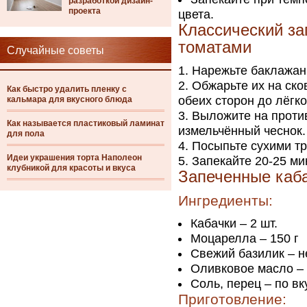
разработкой дизайн-
проекта
цвета.
Классический за
томатами
Случайные советы
Нарежьте баклажан
Обжарьте их на ско
Как быстро удалить пленку с
обеих сторон до лёгко
кальмара для вкусного блюда
Выложите на проти
Как называется пластиковый ламинат
измельчённый чеснок.
для пола
Посыпьте сухими тр
Идеи украшения торта Наполеон
Запекайте 20-25 ми
клубникой для красоты и вкуса
Запеченные каба
Ингредиенты:
Кабачки – 2 шт.
Моцарелла – 150 г
Свежий базилик – н
Оливковое масло – 2
Соль, перец – по вк
Приготовление: