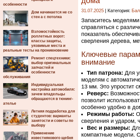
дома
особенности
31.07.2025
| Категория:
Бал
Дом начинается не со
стен а с потолка
Запаситесь моделями 
справляться с различ
Взломостойкость
показатель обеспечив
роллетных ворот:
сверления дерева, ме
классы защиты,
уязвимые места и
реальные тесты на проникновение
Ключевые параме
Ремонт спецтехники:
внимание
выбор оригинальных
запчастей и
Тип патрона:
Для у
особенности
обслуживания
моделям с автоматич
Индивидуальная
13 мм. Это упростит с
настройка автомобиля:
Реверс:
Возможност
зачем владельцы
обращаются в тюнинг-
позволит использоват
ателье
особенно удобно в до
Летняя подработка для
Режимы работы:
О
студентов: варианты
сверления и ударом, 
занятости и советы по
выбору
Вес и размеры:
Для
Применение
компактные модели. О
известнякового щебня