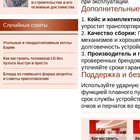
при эксплуатации.
в строительстве и его
Дополнительные
основные достоинства
Кейс и комплектно
Случайные советы
упростит транспортир
Качество сборки:
П
механизмов и хорошег
Угольные и твердотопливные котлы
долговечность устрой
Барин
Производитель и 
Как настроить телевизор LG без
проверенных брендов, 
пульта быстро и просто
уточняйте сроки гара
Поддержка и без
Блюда из говяжьего фарша рецепты
и советы приготовления
Используйте ударную 
функцией плавного пу
срок службы устройст
очков и перчаток во 
Как настроить
Ка