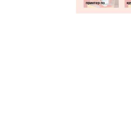
принтер по
кр