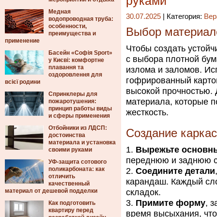
руками
Медная
30.07.2025
| Категория:
Вер
водопроводная труба:
особенности,
Выбор материало
преимущества и
применение
Чтобы создать устойч
Басейн «Софія Sport»
с выбора плотной бум
у Києві: комфортне
плавання та
излома и заломов. Ис
оздоровлення для
гофрированный карто
всієї родини
высокой прочностью. 
Спринклеры для
материала, которые 
пожаротушения:
принцип работы виды
жесткость.
и сферы применения
Отбойники из ЛДСП:
Создание карка
достоинства
материала и установка
Вырежьте основны
своими руками
переднюю и заднюю с
УФ-защита сотового
поликарбоната: как
Соедините детали
отличить
карандаш. Каждый сло
качественный
материал от дешевой подделки
складок.
Примите форму
, 
Как подготовить
квартиру перед
время высыхания, чт