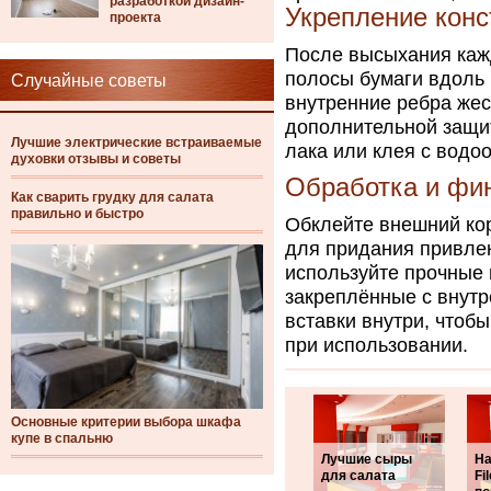
разработкой дизайн-
Укрепление конс
проекта
После высыхания каж
полосы бумаги вдоль
Случайные советы
внутренние ребра жес
дополнительной защит
Лучшие электрические встраиваемые
лака или клея с вод
духовки отзывы и советы
Обработка и фи
Как сварить грудку для салата
правильно и быстро
Обклейте внешний кор
для придания привлек
используйте прочные 
закреплённые с внутр
вставки внутри, чтоб
при использовании.
Основные критерии выбора шкафа
купе в спальню
Лучшие сыры
На
для салата
Fil