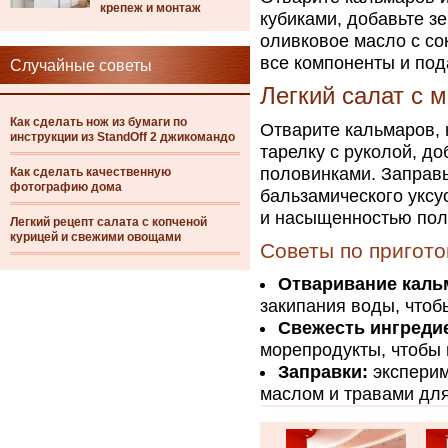
крепеж и монтаж
кубиками, добавьте з
оливковое масло с со
все компоненты и под
Случайные советы
Легкий салат с 
Как сделать нож из бумаги по
Отварите кальмаров, 
инструкции из StandOff 2 джикомандо
тарелку с руколой, д
половинками. Заправь
Как сделать качественную
фотографию дома
бальзамического уксу
и насыщенностью пол
Легкий рецепт салата с копченой
курицей и свежими овощами
Советы по пригот
Отваривание каль
закипания воды, чтоб
Свежесть ингреди
морепродукты, чтобы 
Заправки:
эксперим
маслом и травами для