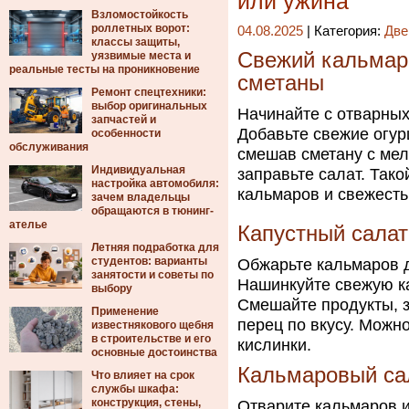
или ужина
Взломостойкость
роллетных ворот:
04.08.2025
| Категория:
Две
классы защиты,
Свежий кальмар 
уязвимые места и
реальные тесты на проникновение
сметаны
Ремонт спецтехники:
выбор оригинальных
Начинайте с отварных
запчастей и
Добавьте свежие огур
особенности
обслуживания
смешав сметану с мел
Индивидуальная
заправьте салат. Тако
настройка автомобиля:
кальмаров и свежесть
зачем владельцы
обращаются в тюнинг-
ателье
Капустный сала
Летняя подработка для
студентов: варианты
Обжарьте кальмаров д
занятости и советы по
Нашинкуйте свежую ка
выбору
Смешайте продукты, з
Применение
перец по вкусу. Можн
известнякового щебня
в строительстве и его
кислинки.
основные достоинства
Кальмаровый сал
Что влияет на срок
службы шкафа:
конструкция, стены,
Отварите кальмаров и