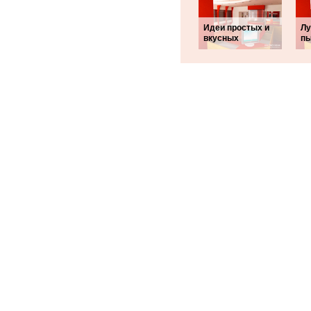
Идеи простых и
Лу
вкусных
п