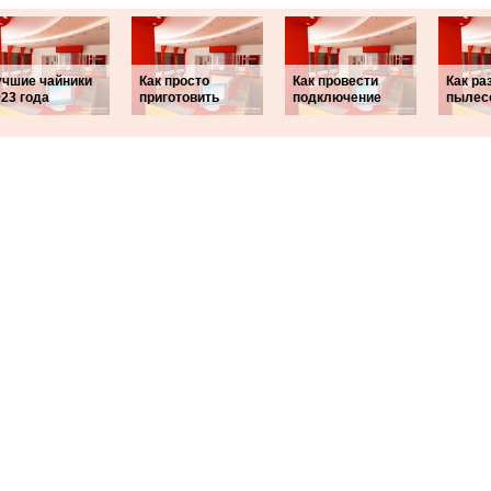
учшие чайники
Как просто
Как провести
Как ра
23 года
приготовить
подключение
пылес