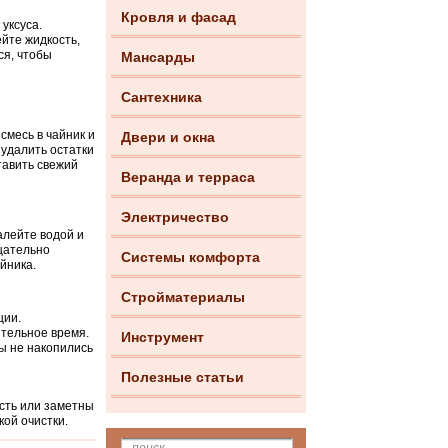
Кровля и фасад
уксуса.
ейте жидкость,
ся, чтобы
Мансарды
Сантехника
смесь в чайник и
Двери и окна
 удалить остатки
тавить свежий
Веранда и терраса
Электричество
алейте водой и
тщательно
Системы комфорта
йника.
Стройматериалы
ции.
ительное время.
Инструмент
ы не накопились
Полезные статьи
сть или заметны
кой очистки.