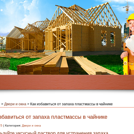
я
>
Двери и окна
>
Как избавиться от запаха пластмассы в чайнике
збавиться от запаха пластмассы в чайнике
25
| Категория:
Двери и окна
ьзуйте уксусный раствор для устранения запаха