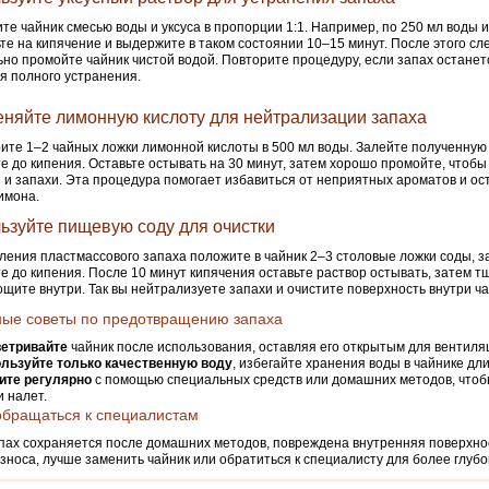
те чайник смесью воды и уксуса в пропорции 1:1. Например, по 250 мл воды и 
те на кипячение и выдержите в таком состоянии 10–15 минут. После этого сл
но промойте чайник чистой водой. Повторите процедуру, если запах останет
я полного устранения.
няйте лимонную кислоту для нейтрализации запаха
ите 1–2 чайных ложки лимонной кислоты в 500 мл воды. Залейте полученную 
е до кипения. Оставьте остывать на 30 минут, затем хорошо промойте, чтобы
 и запахи. Эта процедура помогает избавиться от неприятных ароматов и ос
имона.
ьзуйте пищевую соду для очистки
ления пластмассового запаха положите в чайник 2–3 столовые ложки соды, з
е до кипения. После 10 минут кипячения оставьте раствор остывать, затем 
щите внутри. Так вы нейтрализуете запахи и очистите поверхность внутри ча
ые советы по предотвращению запаха
етривайте
чайник после использования, оставляя его открытым для вентиля
льзуйте только качественную воду
, избегайте хранения воды в чайнике дл
ите регулярно
с помощью специальных средств или домашних методов, чтоб
и налет.
обращаться к специалистам
пах сохраняется после домашних методов, повреждена внутренняя поверхно
зноса, лучше заменить чайник или обратиться к специалисту для более глубо