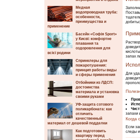
Медная
Заполни
водопроводная труба:
Поставь
особенности,
тщатель
преимущества и
добитьс
применение
Приме
Басейн «Софія Sport»
у Києві: комфортне
Раствор
плавання та
доведит
оздоровлення для
кислоты
всієї родини
запах л
Спринклеры для
Испол
пожаротушения:
принцип работы виды
Для уда
и сферы применения
доведит
Отбойники из ЛДСП:
прополо
достоинства
Полезн
материала и установка
своими руками
Пров
Испо
УФ-защита сотового
Чист
поликарбоната: как
запахи 
отличить
качественный
Когда 
материал от дешевой подделки
Если за
Как подготовить
следы и
квартиру перед