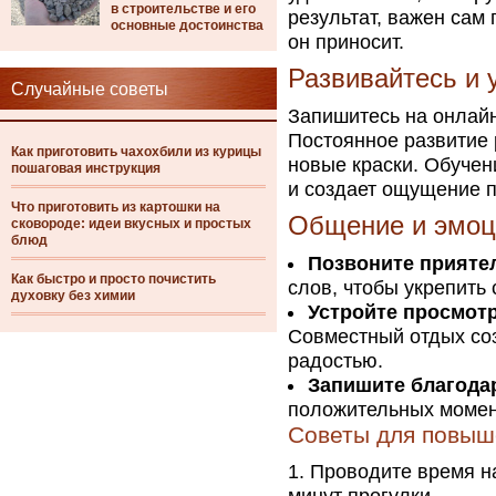
в строительстве и его
результат, важен сам
основные достоинства
он приносит.
Развивайтесь и 
Случайные советы
Запишитесь на онлайн
Постоянное развитие 
Как приготовить чахохбили из курицы
новые краски. Обучен
пошаговая инструкция
и создает ощущение п
Что приготовить из картошки на
Общение и эмоц
сковороде: идеи вкусных и простых
блюд
Позвоните прияте
Как быстро и просто почистить
слов, чтобы укрепить 
духовку без химии
Устройте просмот
Совместный отдых со
радостью.
Запишите благода
положительных момент
Советы для повыш
Проводите время на