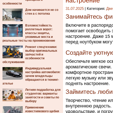
настроение
особенности
31.07.2025
| Категория:
Две
Дом начинается не со
стен а с потолка
Занимайтесь фи
Включите в распорядо
Взломостойкость
роллетных ворот:
помогает освободить 
классы защиты,
настроение. Даже 15 
уязвимые места и
реальные тесты на проникновение
перед ноутбуком могу
Ремонт спецтехники:
выбор оригинальных
Создайте уютну
запчастей и
особенности
Обеспечьте мягкое ос
обслуживания
ароматические свечи.
Индивидуальная
комфортное пространс
настройка автомобиля:
зачем владельцы
легкую музыку или зв
обращаются в тюнинг-
поднять настроение.
ателье
Летняя подработка для
Займитесь люб
студентов: варианты
занятости и советы по
Творчество, чтение и
выбору
внутреннюю радость. 
Применение
удовольствие, и погр
известнякового щебня