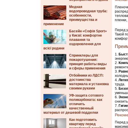
Медная
Пленочн
водопроводная труба:
распред
особенности,
теплова
преимущества и
пленки,
применение
Перед у
Басейн «Софія Sport»
Такой п
у Києві: комфортне
комфорт
плавання та
оздоровлення для
Преим
всієї родини
Быст
Спринклеры для
энергию
пожаротушения:
Комп
принцип работы виды
ремонте
и сферы применения
Равн
Отбойники из ЛДСП:
холодны
достоинства
Легк
материала и установка
труда.
своими руками
Безо
уменьша
УФ-защита сотового
Экон
поликарбоната: как
снизить
отличить
Гиги
качественный
распрос
материал от дешевой подделки
Рекоме
Как подготовить
Перед у
квартиру перед
максима