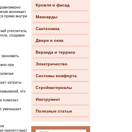
Кровля и фасад
я равномерно
ленке возникает
ся прямо внутри
Мансарды
Сантехника
кий утеплитель.
пола, создавая
Двери и окна
Веранда и терраса
т экономить
Электричество
ажно при
исключая
Системы комфорта
жает затраты
Стройматериалы
замыканий, что
Инструмент
ве помогает
что уменьшает
Полезные статьи
Для
ая препятствует