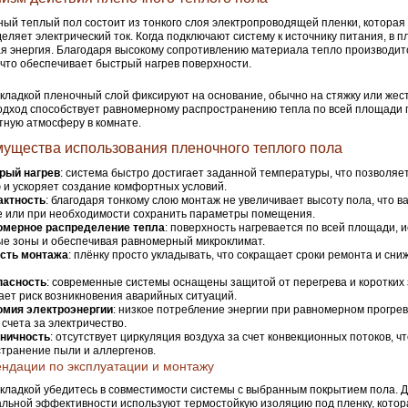
ый теплый пол состоит из тонкого слоя электропроводящей пленки, котора
еляет электрический ток. Когда подключают систему к источнику питания, в п
я энергия. Благодаря высокому сопротивлению материала тепло производит
 что обеспечивает быстрый нагрев поверхности.
кладкой пленочный слой фиксируют на основание, обычно на стяжку или жест
одход способствует равномерному распространению тепла по всей площади 
ную атмосферу в комнате.
ущества использования пленочного теплого пола
рый нагрев
: система быстро достигает заданной температуры, что позволяе
 и ускоряет создание комфортных условий.
актность
: благодаря тонкому слою монтаж не увеличивает высоту пола, что в
 или при необходимости сохранить параметры помещения.
омерное распределение тепла
: поверхность нагревается по всей площади, 
е зоны и обеспечивая равномерный микроклимат.
ость монтажа
: плёнку просто укладывать, что сокращает сроки ремонта и сни
пасность
: современные системы оснащены защитой от перегрева и коротких 
ет риск возникновения аварийных ситуаций.
омия электроэнергии
: низкое потребление энергии при равномерном прогре
 счета за электричество.
еничность
: отсутствует циркуляция воздуха за счет конвекционных потоков, 
транение пыли и аллергенов.
ндации по эксплуатации и монтажу
кладкой убедитесь в совместимости системы с выбранным покрытием пола. 
льной эффективности используют термостойкую изоляцию под пленку, котор