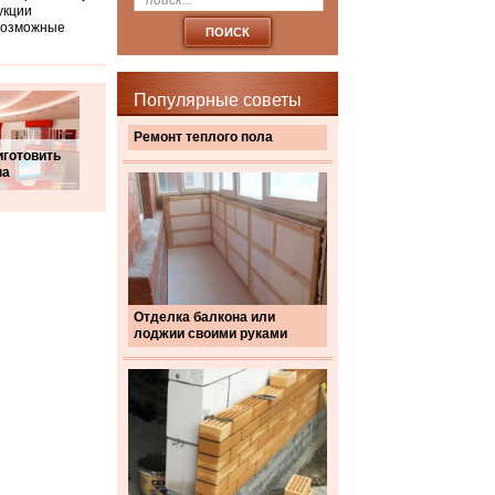
укции
 возможные
Популярные советы
Ремонт теплого пола
иготовить
на
Отделка балкона или
лоджии своими руками