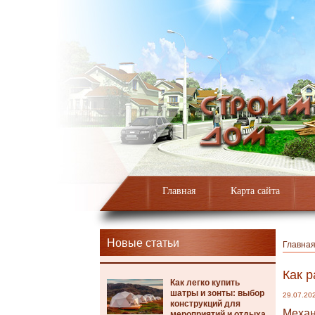
Главная
Карта сайта
Новые статьи
Главна
Как 
Как легко купить
шатры и зонты: выбор
29.07.20
конструкций для
Механ
мероприятий и отдыха