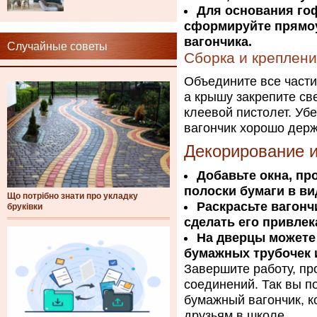
Для основания го
сформируйте прямоу
вагончика.
Случайные советы
Сборка и креплени
Объедините все части
а крышу закрепите св
клеевой пистолет. Уб
вагончик хорошо держ
Декорирование 
Добавьте окна, пр
полоски бумаги в ви
Що потрібно знати про укладку
Раскрасьте вагонч
бруківки
сделать его привле
На дверцы можете
бумажных трубочек 
Завершите работу, пр
соединений. Так вы п
бумажный вагончик, к
друзьям в школе.