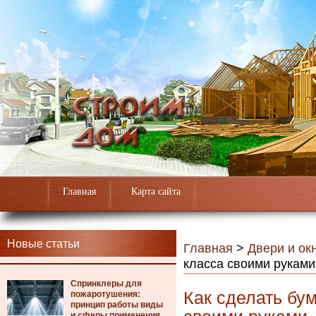
Главная
Карта сайта
Новые статьи
Главная
>
Двери и ок
класса своими руками
Спринклеры для
Как сделать бу
пожаротушения:
принцип работы виды
и сферы применения