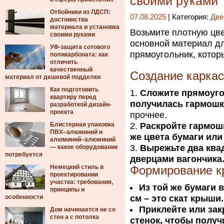
своими руками
Отбойники из ЛДСП:
07.08.2025
| Категория:
Две
достоинства
материала и установка
Возьмите плотную цве
своими руками
основной материал дл
УФ-защита сотового
прямоугольник, котор
поликарбоната: как
отличить
качественный
Создание каркас
материал от дешевой подделки
Как подготовить
Сложите прямоуго
квартиру перед
получилась гармошк
разработкой дизайн-
проекта
прочнее.
Блистерная упаковка
Раскройте гармошк
ПВХ–алюминий и
же цвета бумаги или
алюминий–алюминий
Вырежьте два квад
— какое оборудование
потребуется
дверцами вагончика
Немецкий стиль в
Формирование к
проектировании
участка: требования,
Из той же бумаги 
принципы и
особенности
см – это скат крыши.
Приклейте или зак
Дом начинается не со
стен а с потолка
стенок, чтобы получ