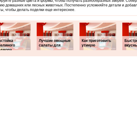
руйте разные цвета и формы, чтобы получать разнообразных зверей. Собе
ию домашних или лесных животных. Постепенно усложняйте детали и добав
ы, чтобы делать поделки еще интереснее.
астойка
Лучшие овощные
Как приготовить
Быстр
челиного
салаты для
утиную
вкусн
одмора