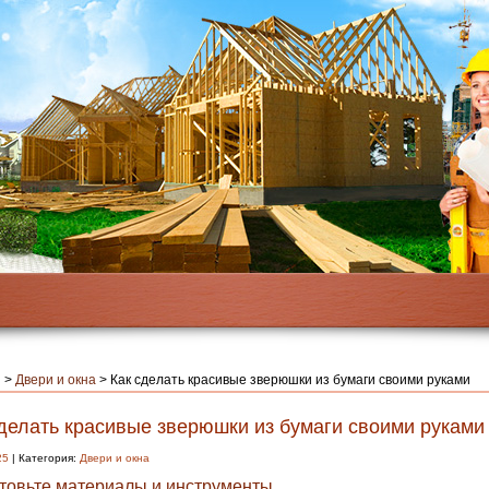
я
>
Двери и окна
>
Как сделать красивые зверюшки из бумаги своими руками
сделать красивые зверюшки из бумаги своими руками
25
| Категория:
Двери и окна
товьте материалы и инструменты