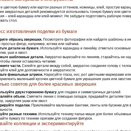
е цветную бумагу или картон разных оттенков, ножницы, клей, простую каран
ее аккуратных деталей рекомендуется использовать тонкую бумагу или цветн
ия – клей-карандаш или клей-момент. Не забудьте подготовить рабочую пове
чкать стол.
сс изготовления поделки из бумаги
рите образец зверюшки.
Посмотрите фотографии или найдите шаблоны в ин
с простых фигур, например, котика или зайчика.
ьте детали на бумаге.
Используйте карандаш и линейку, отметьте основные ч
пки, уши и хвост.
жьте шаблонные детали.
Аккуратно вырезайте по линиям, старайтесь не на
 чтобы линии оставались четкими.
ните части.
Склейте детали между собой, аккуратно соединяя голову с телом
уйте клей для долговечности и аккуратности.
вьте финальные штрихи.
Нарисуйте глаза, нос, рот цветными маркерами ил
риклеить маленький кусочек цветной бумаги для украшения ушек или хвостик
лько советов для более красивых зверюшек
льзуйте двухстороннюю бумагу
для гладких и симметричных деталей.
вляйте объем.
Смягчите линии с помощью складок, придавайте деталям тре
р, закругляя ушки или хвост.
рируйте поделки.
Приклеивайте маленькие бантики, ленты или бусинки для
льности.
уйте разные техники.
Используйте технику папье-маше для более объемны
айте бумагу по технике оригами для создания фигурок.
вайте коллекции и экспериментируйте