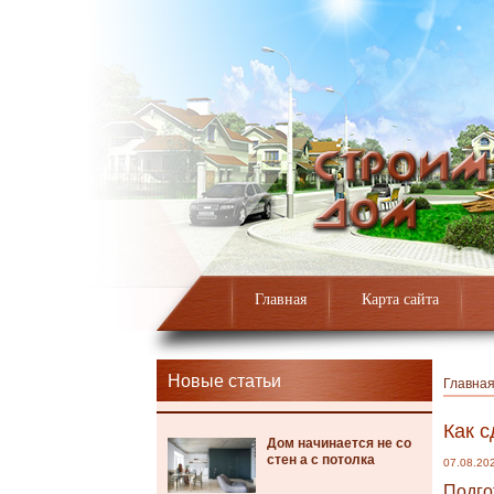
Главная
Карта сайта
Новые статьи
Главна
Как 
Дом начинается не со
стен а с потолка
07.08.20
Подго