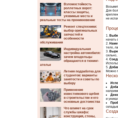
Взломостойкость
Возьмит
роллетных ворот:
Для бол
классы защиты,
креплен
уязвимые места и
не испа
реальные тесты на проникновение
Ремонт спецтехники:
Проце
выбор оригинальных
запчастей и
Выбе
особенности
начать 
обслуживания
Намет
тело, ла
Индивидуальная
Выре
настройка автомобиля:
сильно,
зачем владельцы
Соеди
обращаются в тюнинг-
Использ
ателье
Доба
Можно п
Летняя подработка для
студентов: варианты
Неско
занятости и советы по
Испо
выбору
Доба
Применение
наприме
известнякового щебня
Деко
в строительстве и его
и уника
основные достоинства
Проб
складыв
Что влияет на срок
Созда
службы шкафа:
конструкция, стены,