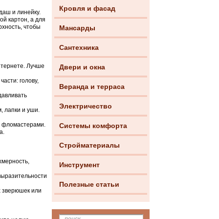
Кровля и фасад
даш и линейку.
ой картон, а для
рхность, чтобы
Мансарды
Сантехника
тернете. Лучше
Двери и окна
асти: голову,
Веранда и терраса
давливать
Электричество
, лапки и уши.
и фломастерами.
Системы комфорта
а.
Стройматериалы
хмерность,
Инструмент
 выразительности
Полезные статьи
х зверюшек или