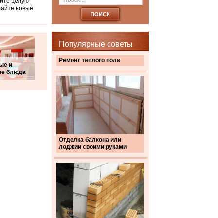
рите целую
ляйте новые
Популярные советы
Ремонт теплого пола
ые и
ые блюда
Отделка балкона или
лоджии своими руками