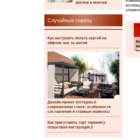
Комбини
крепеж и монтаж
коллекц
элемент
Случайные советы
Как настроить оплату картой на
Н
айфоне шаг за шагом
п
п
Дизайн-проект коттеджа в
современном стиле: особенности
составления и главные моменты
Как приготовить торт тирамису
пошаговая инструкция.3