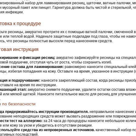
изированный набор для ламинирования ресниц, щеточки, ватные палочки, мя
и мусорный пакет или пинцет. Гарнитура должна быть чистой и стерильной, 
ия инфекции.
товка к процедуре
ьте ресницы, аккуратно протрите их с помощью ватной палочки, смоченной 
е или теплой водой. Наденьте защитные подкладки под глаза, чтобы не намоч
сь, что ресницы полностью высохли перед нанесением средств.
овая инструкция
жиривание и фиксация ресниц:
аккуратно зафиксируйте ресницы на специа
овой подушечке, отступая чуть от роста, чтобы сохранить изгиб.
сение состава для ламинирования:
равномерно нанесите специальный клей
ицы, избегая попадания на кожу. Оставьте на время, указанное в инструкции 
ация и подкручивание:
нанесите закрепляющий состав, когда ресницы прио
 оставьте на время по инструкции.
ршающий этап:
аккуратно снимите подушечки, удалите остатки состава влаж
й или мягкой щеткой. Нанесите питательное масло для ресниц для улучшения
.
 по безопасности
да придерживайтесь инструкции производителя.
неправильное нанесение 
ование неподходящих средств может вызвать раздражение или повреждение
ести тест на аллергию:
за 24 часа до процедуры нанесите небольшое колич
е или кожу за ухом и убедитесь в отсутствии реакции.
спользуйте средства из непроверенных источников.
качественный набор по
гативных последствий.