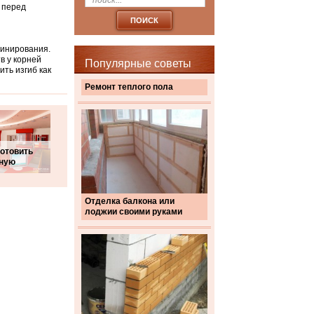
 перед
минирования.
в у корней
Популярные советы
ть изгиб как
Ремонт теплого пола
готовить
ную
Отделка балкона или
лоджии своими руками