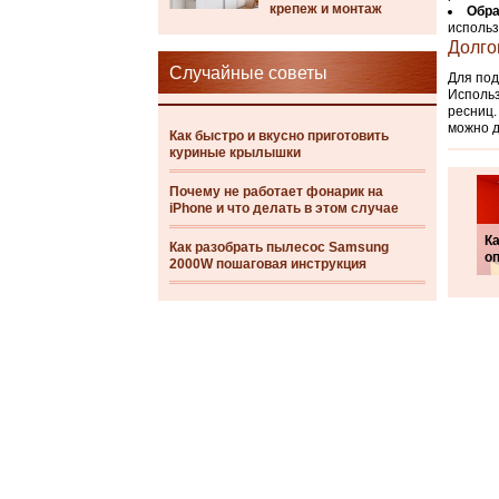
крепеж и монтаж
Обра
использ
Долго
Случайные советы
Для под
Использ
ресниц.
можно 
Как быстро и вкусно приготовить
куриные крылышки
Почему не работает фонарик на
iPhone и что делать в этом случае
Ка
Как разобрать пылесос Samsung
о
2000W пошаговая инструкция