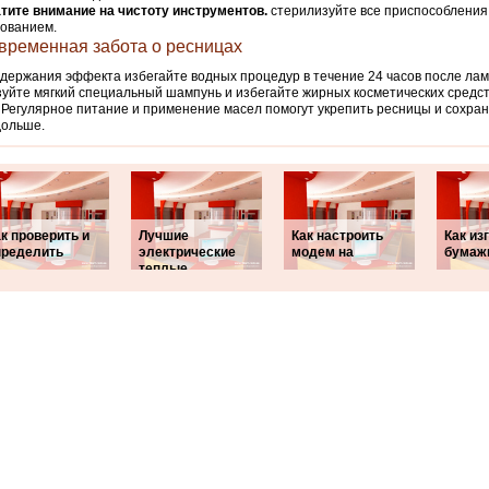
тите внимание на чистоту инструментов.
стерилизуйте все приспособления
ованием.
временная забота о ресницах
держания эффекта избегайте водных процедур в течение 24 часов после ла
уйте мягкий специальный шампунь и избегайте жирных косметических средст
 Регулярное питание и применение масел помогут укрепить ресницы и сохрани
дольше.
к проверить и
Лучшие
Как настроить
Как из
пределить
электрические
модем на
бумаж
теплые