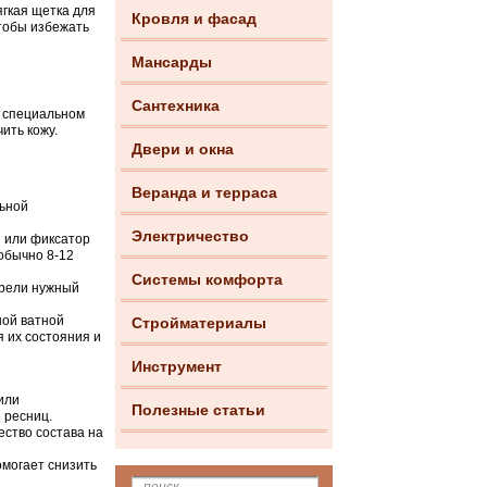
гкая щетка для
Кровля и фасад
чтобы избежать
Мансарды
Сантехника
в специальном
ить кожу.
Двери и окна
Веранда и терраса
льной
Электричество
 или фиксатор
(обычно 8-12
Системы комфорта
брели нужный
ной ватной
Стройматериалы
 их состояния и
Инструмент
или
Полезные статьи
 ресниц.
ество состава на
могает снизить