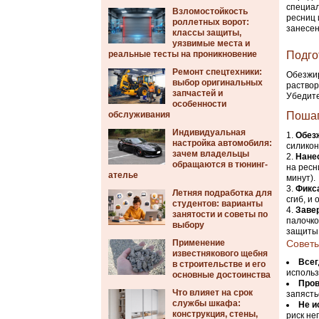
специал
Взломостойкость
ресниц 
роллетных ворот:
занесен
классы защиты,
уязвимые места и
реальные тесты на проникновение
Подго
Ремонт спецтехники:
Обезжир
выбор оригинальных
раствор
запчастей и
Убедите
особенности
обслуживания
Пошаг
Индивидуальная
Обез
настройка автомобиля:
силикон
зачем владельцы
Нане
обращаются в тюнинг-
на ресн
ателье
минут).
Фикс
Летняя подработка для
сгиб, и
студентов: варианты
Заве
занятости и советы по
палочко
выбору
защиты
Применение
Советы
известнякового щебня
Всег
в строительстве и его
использ
основные достоинства
Пров
Что влияет на срок
запясть
службы шкафа:
Не и
конструкция, стены,
риск не