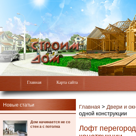
Главная
Карта сайта
Новые статьи
Главная
>
Двери и ок
одной конструкции
Дом начинается не со
Лофт перегородк
стен а с потолка