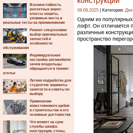
конструкции
Взломостойкость
роллетных ворот:
08.08.2025
| Категория:
Две
классы защиты,
уязвимые места и
Одним из популярных
реальные тесты на проникновение
лофт. Он отличается
Ремонт спецтехники:
различные конструкц
выбор оригинальных
пространство перегор
запчастей и
особенности
обслуживания
Индивидуальная
настройка автомобиля:
зачем владельцы
обращаются в тюнинг-
ателье
Летняя подработка для
студентов: варианты
занятости и советы по
выбору
Применение
известнякового щебня
в строительстве и его
основные достоинства
Что влияет на срок
службы шкафа:
конструкция, стены,