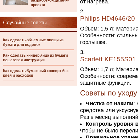
разработкой дизайн-
от нагрева.
проекта
Philips HD4646/20
Случайные советы
Объем: 1,5 л; Материа
Особенности: стильны
Как сделать объемные овощи из
горлышке.
бумаги для поделок
Как сделать киндер яйцо из бумаги
Scarlett KE155S01
пошаговая инструкция
Объем: 1,7 л; Материа
Как сделать бумажный конверт без
Особенности: совреме
клея и расходов
защитные функции.
Советы по уходу
Чистка от накипи
:
средства или уксусну
Раз в месяц выполняй
Контроль уровня 
чтобы не было перели
Правильное хране