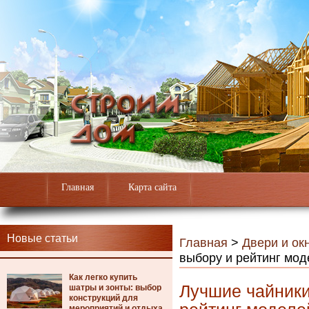
Главная
Карта сайта
Новые статьи
Главная
>
Двери и ок
выбору и рейтинг мод
Как легко купить
Лучшие чайники
шатры и зонты: выбор
конструкций для
мероприятий и отдыха