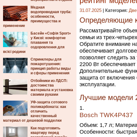
рейтинг моделе
Медная
31.07.2025
| Категория:
Две
водопроводная труба:
особенности,
Определяющие к
преимущества и
применение
Рассматривайте объем
Басейн «Софія Sport»
семьи из трех-четырех
у Києві: комфортне
плавання та
Обратите внимание н
оздоровлення для
обеспечивает долгове
всієї родини
позволяет следить за
Спринклеры для
2200 Вт обеспечивает 
пожаротушения:
принцип работы виды
Дополнительные функц
и сферы применения
защита от включения
Отбойники из ЛДСП:
эксплуатации.
достоинства
материала и установка
своими руками
Лучшие модели 2
УФ-защита сотового
поликарбоната: как
отличить
Bosch TWK4P437
качественный
материал от дешевой подделки
Объем: 1,7 л; Матери
Как подготовить
Особенности: быстрая
квартиру перед