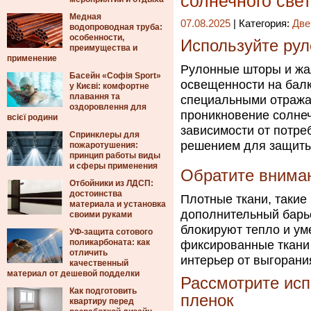
солнечного све
Медная
07.08.2025
| Категория:
Две
водопроводная труба:
особенности,
Используйте ру
преимущества и
применение
Рулонные шторы и жа
Басейн «Софія Sport»
освещенности на бал
у Києві: комфортне
плавання та
специальными отража
оздоровлення для
проникновение солнеч
всієї родини
зависимости от потре
Спринклеры для
решением для защиты 
пожаротушения:
принцип работы виды
и сферы применения
Обратите вниман
Отбойники из ЛДСП:
достоинства
Плотные ткани, такие
материала и установка
дополнительный барь
своими руками
блокируют тепло и у
УФ-защита сотового
поликарбоната: как
фиксированные ткани
отличить
интерьер от выгорани
качественный
материал от дешевой подделки
Рассмотрите ис
Как подготовить
пленок
квартиру перед