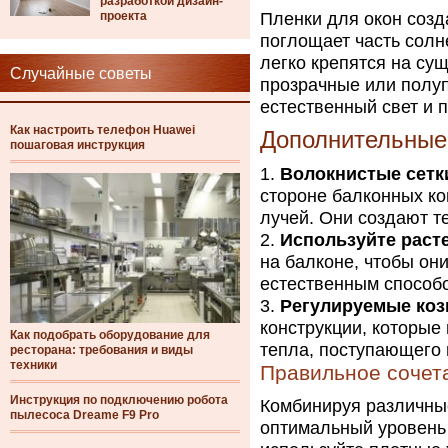
разработкой дизайн-
проекта
Пленки для окон созд
поглощает часть солн
легко крепятся на с
Случайные советы
прозрачные или полуп
естественный свет и п
Как настроить телефон Huawei
Дополнительные
пошаговая инструкция
Волокнистые сетк
стороне балконных ко
лучей. Они создают т
Используйте раст
на балконе, чтобы он
естественным способо
Регулируемые коз
конструкции, которые
Как подобрать оборудование для
тепла, поступающего 
ресторана: требования и виды
техники
Правильное сочет
Инструкция по подключению робота
Комбинируя различны
пылесоса Dreame F9 Pro
оптимальный уровень