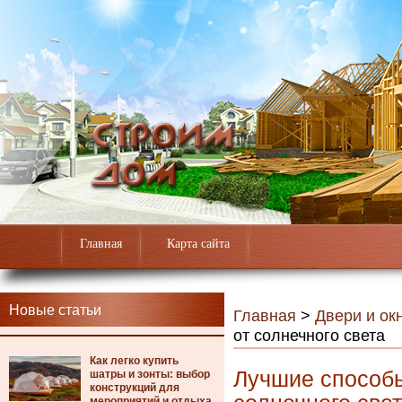
Главная
Карта сайта
Новые статьи
Главная
>
Двери и ок
от солнечного света
Как легко купить
Лучшие способы
шатры и зонты: выбор
конструкций для
мероприятий и отдыха