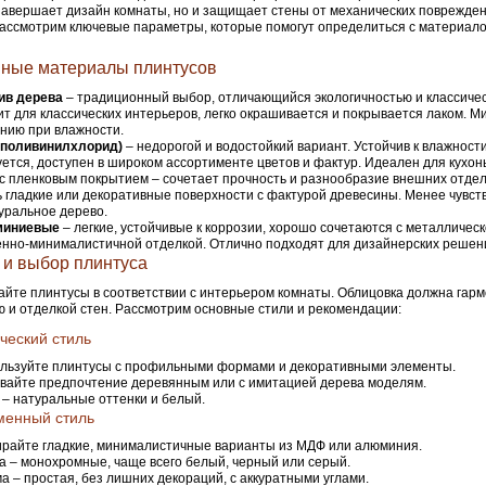
завершает дизайн комнаты, но и защищает стены от механических поврежден
Рассмотрим ключевые параметры, которые помогут определиться с материало
ные материалы плинтусов
ив дерева
– традиционный выбор, отличающийся экологичностью и классичес
т для классических интерьеров, легко окрашивается и покрывается лаком. Ми
нию при влажности.
(поливинилхлорид)
– недорогой и водостойкий вариант. Устойчив к влажности
ется, доступен в широком ассортименте цветов и фактур. Идеален для кухонь
с пленковым покрытием – сочетает прочность и разнообразие внешних отде
 гладкие или декоративные поверхности с фактурой древесины. Менее чувств
уральное дерево.
иниевые
– легкие, устойчивые к коррозии, хорошо сочетаются с металличес
нно-минималистичной отделкой. Отлично подходят для дизайнерских решен
 и выбор плинтуса
йте плинтусы в соответствии с интерьером комнаты. Облицовка должна гарм
 и отделкой стен. Рассмотрим основные стили и рекомендации:
ческий стиль
льзуйте плинтусы с профильными формами и декоративными элементы.
вайте предпочтение деревянным или с имитацией дерева моделям.
 – натуральные оттенки и белый.
менный стиль
райте гладкие, минималистичные варианты из МДФ или алюминия.
а – монохромные, чаще всего белый, черный или серый.
а – простая, без лишних декораций, с аккуратными углами.