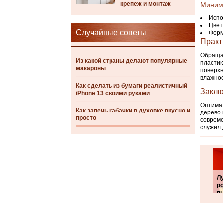
крепеж и монтаж
Минима
Испо
Цвет
Случайные советы
Форм
Практ
Обращай
Из какой страны делают популярные
пластик
макароны
поверхн
влажнос
Как сделать из бумаги реалистичный
Заклю
iPhone 13 своими руками
Оптимал
Как запечь кабачки в духовке вкусно и
дерево 
просто
совреме
служил 
Л
р
п