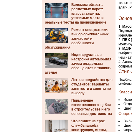
только 
Взломостойкость
влаги. 
роллетных ворот:
классы защиты,
уязвимые места и
Основ
реальные тесты на проникновение
Масс
Ремонт спецтехники:
Подходи
выбор оригинальных
коробле
запчастей и
ПВХ 
особенности
монтиру
обслуживания
МДФ
выбрать
Индивидуальная
чем нат
настройка автомобиля:
Алюм
зачем владельцы
совреме
обращаются в тюнинг-
Стиль
ателье
Подбира
Летняя подработка для
мебелью
студентов: варианты
занятости и советы по
Класси
выбору
Испо
Применение
Отда
известнякового щебня
Цвет
в строительстве и его
Совре
основные достоинства
Что влияет на срок
Выби
службы шкафа:
Цвет
конструкция, стены,
Форм