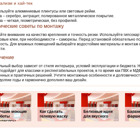
лизм и хай-тек
льзуйте алюминиевые плинтусы или световые рейки.
а – серебро, антрацит, полированное металлическое покрытие.
а – четкая, геометрическая, без профилей.
ические советы по монтажу
те внимание на качество крепления и точность резки. Используйте гипсока
овые клеи, при необходимости – саморезы. Перед установкой обязательно п
ость. Для влажных помещений выбирайте водостойкие материалы и монтаж с
ти.
чение
ьный выбор зависит от стиля интерьера, условий эксплуатации и бюджета. 
подойдет для классики и респектабельных проектов, в то время как ПВХ и МД
нных и практичных решений. Учтите монтажные особенности и долговечност
долгие годы и гармонично дополнял ваш дизайн.
учшие моющие
Как сделать
Белковые идеи
Баранк
оботы
гелевую маску
для вкусного
фарше
ылесосы