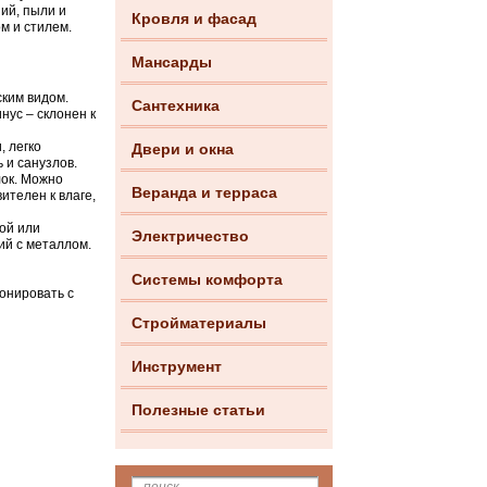
ий, пыли и
Кровля и фасад
м и стилем.
Мансарды
ким видом.
Сантехника
нус – склонен к
, легко
Двери и окна
 и санузлов.
лок. Можно
Веранда и терраса
ителен к влаге,
кой или
Электричество
ий с металлом.
Системы комфорта
онировать с
Стройматериалы
Инструмент
Полезные статьи