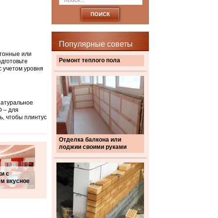
Популярные советы
ртонные или
Ремонт теплого пола
одготовьте
 учетом уровня
Натуральное
Ф – для
ь, чтобы плинтус
Отделка балкона или
лоджии своими руками
и с
м вкусное