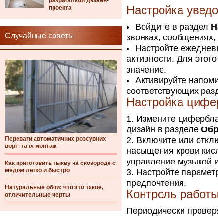
разработкой дизайн-
Настройка увед
проекта
Войдите в раздел
Н
Случайные советы
звонках, сообщениях,
Настройте ежедневн
активности. Для этог
значение.
Активируйте напоми
соответствующих раз
Настройка цифе
Измените цифербла
дизайн в разделе
Обр
Переваги автоматичних розсувних
Включите или отклю
воріт та їх монтаж
насыщения крови кисл
управление музыкой и
Как приготовить тыкву на сковороде с
медом легко и быстро
Настройте парамет
предпочтения.
Натуральные обои: что это такое,
Контроль работы
отличительные черты
Периодически проверя