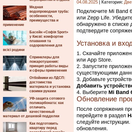
04.08.2025
| Категория:
Две
Медная
Подключите Mi Band 6
водопроводная труба:
особенности,
или Zepp Life. Убедит
преимущества и
обнаружено в списке 
применение
подтвердите сопряже
Басейн «Софія Sport»
у Києві: комфортне
плавання та
Установка и вхо
оздоровлення для
всієї родини
Скачайте приложе
Спринклеры для
или App Store.
пожаротушения:
Запустите приложен
принцип работы виды
и сферы применения
существующими данн
Отбойники из ЛДСП:
Добавьте устройств
достоинства
Добавить устройств
материала и установка
своими руками
Выберите
Mi Band 
Обновление про
УФ-защита сотового
поликарбоната: как
отличить
После сопряжения пр
качественный
перейдите в раздел
Н
материал от дешевой подделки
следуйте инструкции.
Как подготовить
обновления.
квартиру перед