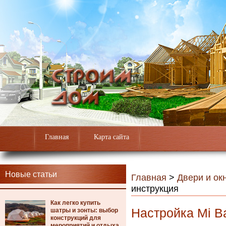
Главная
Карта сайта
Новые статьи
Главная
>
Двери и ок
инструкция
Как легко купить
Настройка Mi B
шатры и зонты: выбор
конструкций для
мероприятий и отдыха