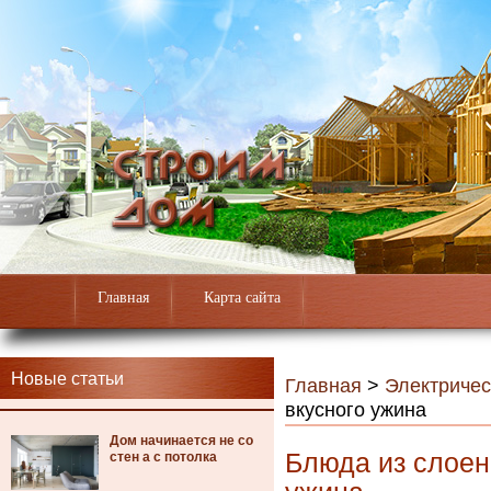
Главная
Карта сайта
Новые статьи
Главная
>
Электричес
вкусного ужина
Дом начинается не со
Блюда из слоен
стен а с потолка