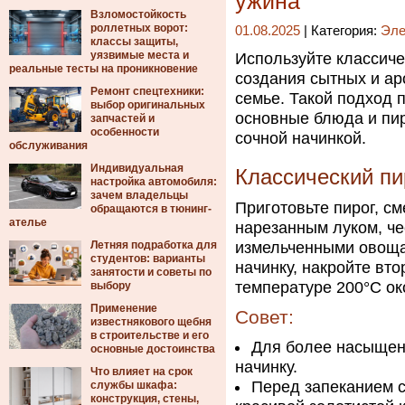
ужина
Взломостойкость
роллетных ворот:
01.08.2025
| Категория:
Эле
классы защиты,
уязвимые места и
Используйте классич
реальные тесты на проникновение
создания сытных и ар
Ремонт спецтехники:
семье. Такой подход 
выбор оригинальных
основные блюда и пир
запчастей и
особенности
сочной начинкой.
обслуживания
Индивидуальная
Классический пи
настройка автомобиля:
зачем владельцы
Приготовьте пирог, с
обращаются в тюнинг-
ателье
нарезанным луком, че
Летняя подработка для
измельченными овоща
студентов: варианты
начинку, накройте вт
занятости и советы по
температуре 200°C ок
выбору
Применение
Совет:
известнякового щебня
в строительстве и его
Для более насыщенн
основные достоинства
начинку.
Что влияет на срок
Перед запеканием с
службы шкафа:
конструкция, стены,