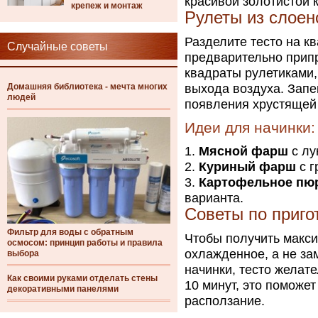
красивой золотистой 
крепеж и монтаж
Рулеты из слоен
Разделите тесто на к
Случайные советы
предварительно прип
квадраты рулетиками,
Домашняя библиотека - мечта многих
выхода воздуха. Запе
людей
появления хрустящей 
Идеи для начинки:
Мясной фарш
с лу
Куриный фарш
с г
Картофельное пю
варианта.
Советы по приг
Фильтр для воды с обратным
Чтобы получить макси
осмосом: принцип работы и правила
охлажденное, а не з
выбора
начинки, тесто желат
Как своими руками отделать стены
10 минут, это поможет
декоративными панелями
расползание.