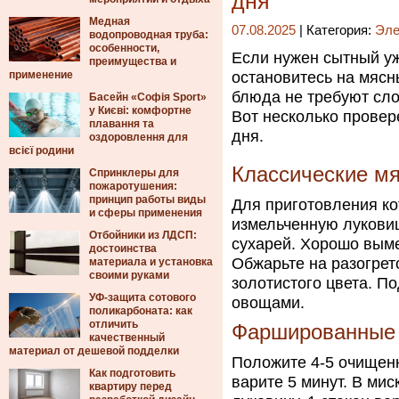
дня
Медная
07.08.2025
| Категория:
Эле
водопроводная труба:
особенности,
Если нужен сытный уж
преимущества и
применение
остановитесь на мясн
блюда не требуют сл
Басейн «Софія Sport»
у Києві: комфортне
Вот несколько провер
плавання та
дня.
оздоровлення для
всієї родини
Классические м
Спринклеры для
пожаротушения:
принцип работы виды
Для приготовления ко
и сферы применения
измельченную луковиц
Отбойники из ЛДСП:
сухарей. Хорошо вым
достоинства
Обжарьте на разогрет
материала и установка
своими руками
золотистого цвета. П
УФ-защита сотового
овощами.
поликарбоната: как
отличить
Фаршированные
качественный
материал от дешевой подделки
Положите 4-5 очищенн
Как подготовить
варите 5 минут. В ми
квартиру перед