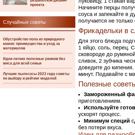
луковицу, 1 стакан ва
разработкой дизайн-
проекта
Начините перцы получ
соуса и запекайте в д
получается не только
Случайные советы
Фрикадельки в с
Обустройство пола из природного
Для этого блюда подг
камня: преимущества и уход за
1 яйцо, соль, перец.
материалом
сковороде до румяной
Идеи легких полезных ужинов без
сливок, 2 зубчика чес
мяса для всей семьи
доведите до кипения.
минут. Подавайте с 
Лучшие пылесосы 2023 года советы
по выбору и рейтинг моделей
Полезные советы
Замороженный ф
приготовлением.
Используйте гото
ускорят процесс.
Минимум специй
с
без потери вкуса.
Идеи для разнооб