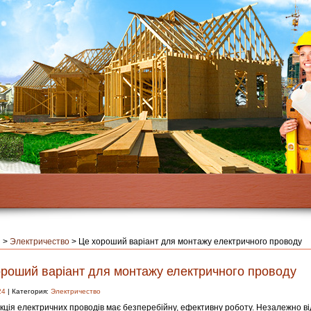
я
>
Электричество
>
Це хороший варіант для монтажу електричного проводу
ороший варіант для монтажу електричного проводу
24
| Категория:
Электричество
кція електричних проводів має безперебійну, ефективну роботу. Незалежно від