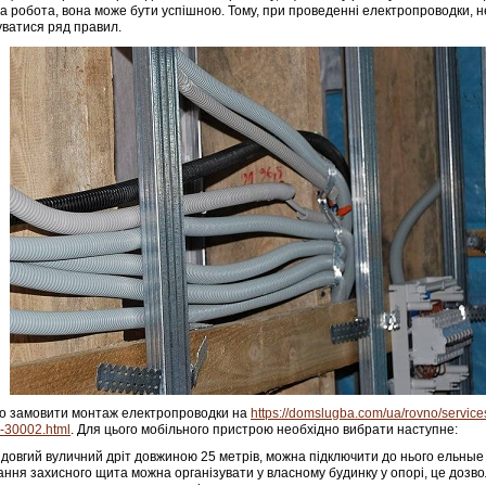
а робота, вона може бути успішною. Тому, при проведенні електропроводки, 
ватися ряд правил.
о замовити монтаж електропроводки на
https://domslugba.com/ua/rovno/service
a-30002.html
. Для цього мобільного пристрою необхідно вибрати наступне:
довгий вуличний дріт довжиною 25 метрів, можна підключити до нього ельные
ння захисного щита можна організувати у власному будинку у опорі, це дозв