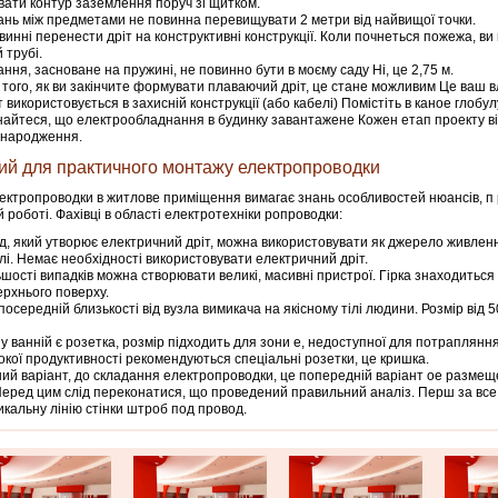
ати контур заземлення поруч зі щитком.
ань між предметами не повинна перевищувати 2 метри від найвищої точки.
винні перенести дріт на конструктивні конструкції. Коли почнеться пожежа, ви 
 трубі.
ання, засноване на пружині, не повинно бути в моєму саду Ні, це 2,75 м.
 того, як ви закінчите формувати плаваючий дріт, це стане можливим Це ваш в
 використовується в захисній конструкції (або кабелі) Помістіть в каное глобу
айтеся, що електрообладнання в будинку завантажене Кожен етап проекту ві
 народження.
ий для практичного монтажу електропроводки
ектропроводки в житлове приміщення вимагає знань особливостей нюансів, п
й роботі. Фахівці в області електротехніки ропроводки:
д, який утворює електричний дріт, можна використовувати як джерело живлен
лі. Немає необхідності використовувати електричний дріт.
ьшості випадків можна створювати великі, масивні пристрої. Гірка знаходиться 
верхнього поверху.
посередній близькості від вузла вимикача на якісному тілі людини. Розмір від 5
у ванній є розетка, розмір підходить для зони е, недоступної для потрапляння
окої продуктивності рекомендуються спеціальні розетки, це кришка.
ий варіант, до складання електропроводки, це попередній варіант ое размещ
Перед цим слід переконатися, що проведений правильний аналіз. Перш за все,
икальну лінію стінки штроб под провод.