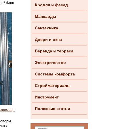
необхідно
Кровля и фасад
Мансарды
Сантехника
Двери и окна
Веранда и терраса
Электричество
Системы комфорта
Стройматериалы
Инструмент
Полезные статьи
s/poslugi-
 опоры.
олить