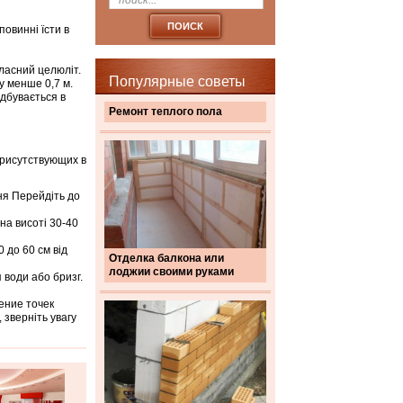
повинні їсти в
ласний целюліт.
Популярные советы
лу менше 0,7 м.
дбувається в
Ремонт теплого пола
 рисутствующих в
ня Перейдіть до
на висоті 30-40
0 до 60 см від
Отделка балкона или
лоджии своими руками
 води або бризг.
ение точек
 зверніть увагу