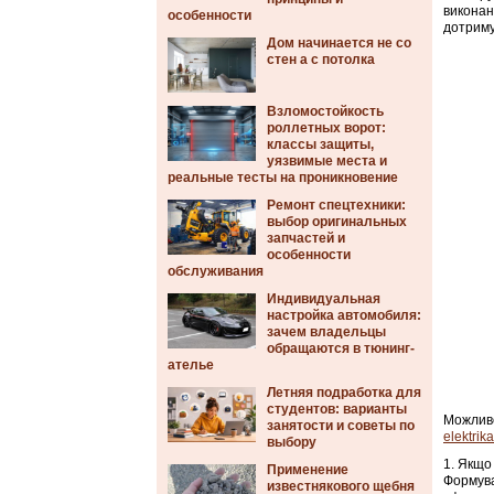
виконан
особенности
дотриму
Дом начинается не со
стен а с потолка
Взломостойкость
роллетных ворот:
классы защиты,
уязвимые места и
реальные тесты на проникновение
Ремонт спецтехники:
выбор оригинальных
запчастей и
особенности
обслуживания
Индивидуальная
настройка автомобиля:
зачем владельцы
обращаются в тюнинг-
ателье
Летняя подработка для
студентов: варианты
Можлив
занятости и советы по
elektrik
выбору
Якщо 
Применение
Формува
известнякового щебня