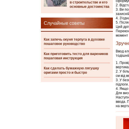
сформув
в строительстве и его
Відст
основные достоинства
Ви по
захисній
З’єдн
Після
Случайные советы
Цей дріт
Перекон
момент
Как запечь окуня терпуга в духовке
Зручн
пошаговое руководство
Ввод ел
Как приготовить тесто для вареников
тодішні
пошаговая инструкция
Прові
вертика
Как сделать бумажную лягушку
У біл
оригами просто и быстро
см від 
У без
підлоги.
Якщо 
Для вис
Наступн
ввода. 
на верт