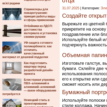
отца
всієї родини
31.07.2025
| Категория:
Эле
Спринклеры для
пожаротушения:
Создайте открыт
принцип работы виды
и сферы применения
Вырежьте из цветной 
Отбойники из ЛДСП:
прикрепите на основу
достоинства
материала и установка
поздравление или бла
своими руками
Используйте белый ил
УФ-защита сотового
подчеркнуть важность
поликарбоната: как
отличить
качественный
Объемная папина
материал от дешевой подделки
Изготовьте галстук, в
Как подготовить
квартиру перед
бумаги. Склейте две 
разработкой дизайн-
использования полосо
проекта
его к открытке или сд
Блистерная упаковка
ПВХ–алюминий и
сможет носить или де
алюминий–алюминий
— какое оборудование
Бумажный портр
потребуется
Используйте полоски и
Немецкий стиль в
проектировании
стиле коллажа. Начин