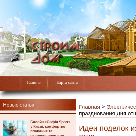
Главная
Карта сайта
Новые статьи
Главная
>
Электричес
празднования Дня от
Басейн «Софія Sport»
Идеи поделок и
у Києві: комфортне
плавання та
оздоровлення для