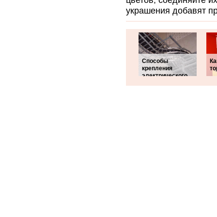
цветов, соединяйте и
украшения добавят п
Способы
Ка
крепления
то
электрического