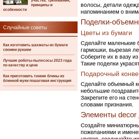
участка: требования,
волосы, детали одежд
принципы и
особенности
напоминанием о вним
Поделки-объемн
Случайные советы
Цветы из бумаги
Сделайте маленькие б
Как изготовить шахматы из бумаги
гармошки, вырезая ле
своими руками
Соберите их в вазу из
Лучшие роботы-пылесосы 2023 года
Такие поделки украсят
по качеству и цене
Подарочный конве
Как приготовить тонкие блины из
блинной муки пошаговая инструкция
Сделайте объемный ко
небольшие поздравит
Закрепите его на стен
словами признания.
Элементы decor 
Создайте миниатюрны
пожеланиями и именем