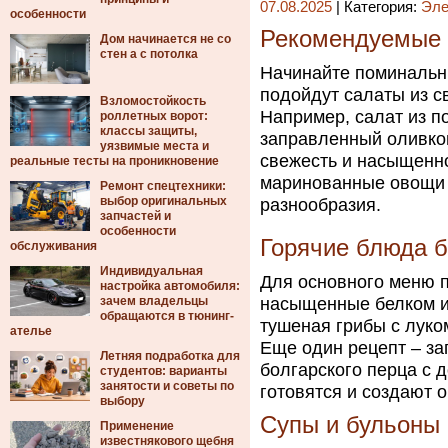
07.08.2025
| Категория:
Эле
особенности
Рекомендуемые 
Дом начинается не со
стен а с потолка
Начинайте поминальны
подойдут салаты из с
Взломостойкость
Например, салат из по
роллетных ворот:
классы защиты,
заправленный оливко
уязвимые места и
свежесть и насыщенн
реальные тесты на проникновение
маринованные овощи и
Ремонт спецтехники:
выбор оригинальных
разнообразия.
запчастей и
особенности
Горячие блюда б
обслуживания
Индивидуальная
Для основного меню 
настройка автомобиля:
зачем владельцы
насыщенные белком и
обращаются в тюнинг-
тушеная грибы с луко
ателье
Еще один рецепт – за
Летняя подработка для
болгарского перца с 
студентов: варианты
занятости и советы по
готовятся и создают
выбору
Супы и бульоны
Применение
известнякового щебня