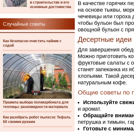
в строительстве и его
В качестве горячих п
основные достоинства
на основе тыквы, мор
чечевицы или гороха 
чтобы бульон был пр
Случайные советы
овощной бульон с пр
Десертные идеи
Как безопасно очистить чайник с
содой
Для завершения обед
Можно приготовить ко
фруктовые салаты с о
станет запеканка из я
хлопьями. Такой десер
натуральным кофе.
Общие советы по 
Используйте свеж
Правила выбора поликарбоната для
теплицы: разновидности материала
и аромат.
Обращайте вниман
Как разобрать робот пылесос Тефаль
петрушка и тимьян, г
60 своими руками
Готовьте с минима