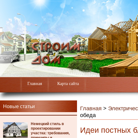
Главная
Карта сайта
Новые статьи
Главная
>
Электричес
обеда
Немецкий стиль в
Идеи постных б
проектировании
участка: требования,
принципы и