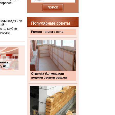
зировать
нели задач или
Популярные советы
ройте
используйте
Ремонт теплого пола
частки,
елать
у из
Отделка балкона или
лоджии своими руками