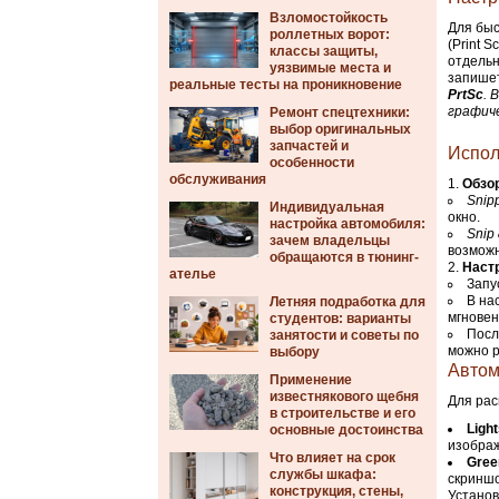
Взломостойкость
Для быс
роллетных ворот:
(Print 
классы защиты,
отдель
уязвимые места и
запишет
реальные тесты на проникновение
PrtSc
. 
графиче
Ремонт спецтехники:
выбор оригинальных
запчастей и
Испол
особенности
обслуживания
Обзо
Snip
Индивидуальная
окно.
настройка автомобиля:
Snip
зачем владельцы
возможн
обращаются в тюнинг-
Настр
ателье
Запу
В на
Летняя подработка для
мгновен
студентов: варианты
Посл
занятости и советы по
можно р
выбору
Автом
Применение
известнякового щебня
Для рас
в строительстве и его
Ligh
основные достоинства
изображ
Что влияет на срок
Gree
службы шкафа:
скриншо
конструкция, стены,
Установ