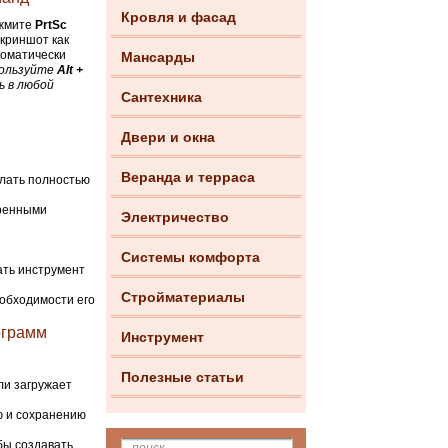
Кровля и фасад
ажмите
PrtSc
скриншот как
томатически
Мансарды
пользуйте
Alt +
ь в любой
Сантехника
Двери и окна
Веранда и терраса
елать полностью
иренными
Электричество
Системы комфорта
ать инструмент
Стройматериалы
еобходимости его
ограмм
Инструмент
Полезные статьи
ли загружает
ю и сохранению
бы создавать