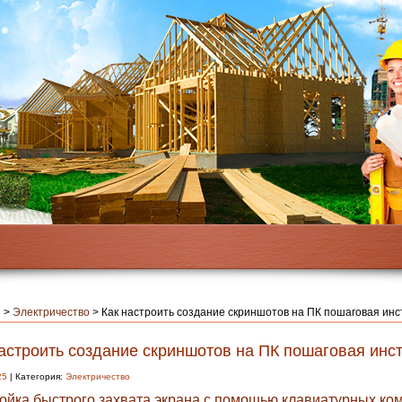
я
>
Электричество
>
Как настроить создание скриншотов на ПК пошаговая инс
астроить создание скриншотов на ПК пошаговая инс
25
| Категория:
Электричество
ойка быстрого захвата экрана с помощью клавиатурных ко