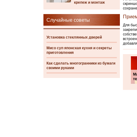
крепеж и монтаж
скриншо
сохране
Прием
Случайные советы
Для быс
закрепи
собстве
Установка стеклянных дверей
встроен
добавля
Мисо суп японская кухня и секреты
приготовления
Как сделать многогранники из бумаги
своими руками
М
т