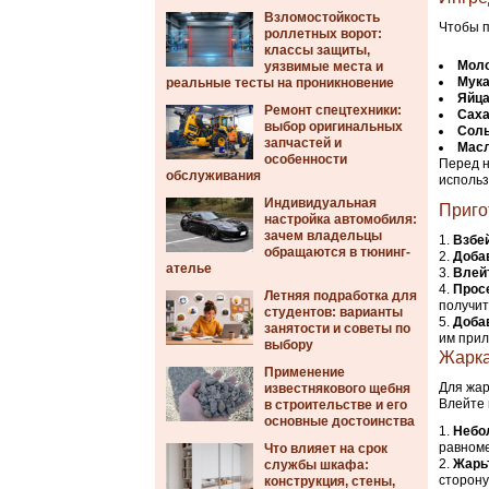
Взломостойкость
Чтобы п
роллетных ворот:
классы защиты,
Мол
уязвимые места и
Мук
реальные тесты на проникновение
Яйц
Ремонт спецтехники:
Сах
выбор оригинальных
Сол
запчастей и
Масл
особенности
Перед н
обслуживания
использ
Индивидуальная
Приго
настройка автомобиля:
зачем владельцы
Взбе
обращаются в тюнинг-
Добав
ателье
Влей
Прос
Летняя подработка для
получит
студентов: варианты
Доба
занятости и советы по
им прил
выбору
Жарка
Применение
Для жар
известнякового щебня
Влейте 
в строительстве и его
основные достоинства
Небо
равноме
Что влияет на срок
Жарьт
службы шкафа:
сторону
конструкция, стены,