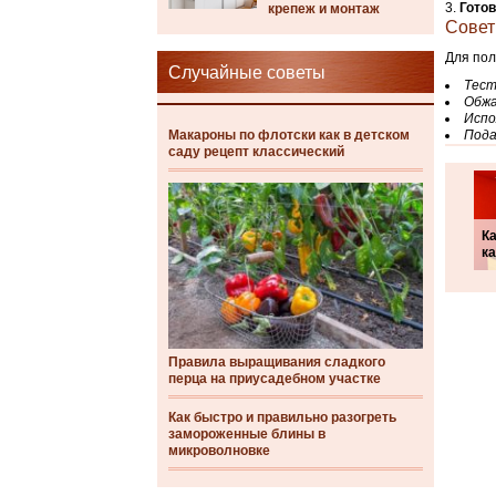
Гото
крепеж и монтаж
Совет
Для пол
Случайные советы
Тест
Обжа
Испо
Макароны по флотски как в детском
Пода
саду рецепт классический
Ка
к
Правила выращивания сладкого
перца на приусадебном участке
Как быстро и правильно разогреть
замороженные блины в
микроволновке