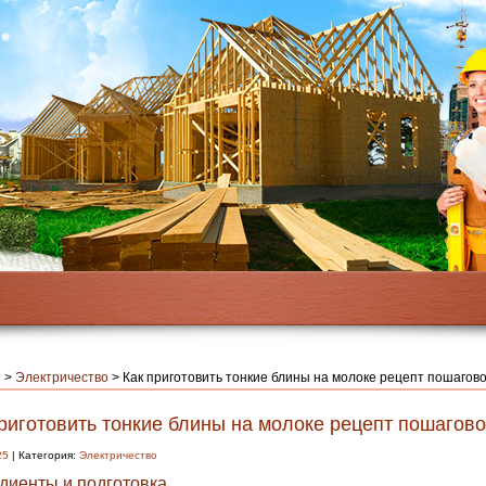
я
>
Электричество
>
Как приготовить тонкие блины на молоке рецепт пошагов
риготовить тонкие блины на молоке рецепт пошагово
25
| Категория:
Электричество
диенты и подготовка