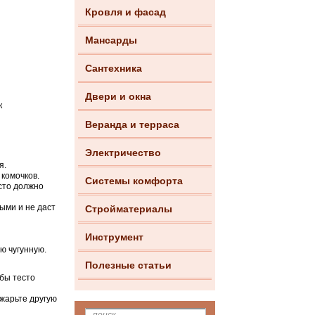
Кровля и фасад
Мансарды
Сантехника
Двери и окна
к
Веранда и терраса
Электричество
я.
комочков.
Системы комфорта
сто должно
ыми и не даст
Стройматериалы
Инструмент
ю чугунную.
Полезные статьи
обы тесто
жарьте другую