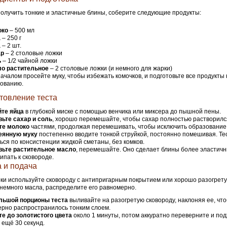
олучить тонкие и эластичные блины, соберите следующие продукты:
око
– 500 мл
а
– 250 г
а
– 2 шт.
ар
– 2 столовые ложки
ь
– 1/2 чайной ложки
о растительное
– 2 столовые ложки (и немного для жарки)
ачалом просейте муку, чтобы избежать комочков, и подготовьте все продукты 
ованию.
товление теста
йте яйца
в глубокой миске с помощью венчика или миксера до пышной пены.
ьте сахар и соль
, хорошо перемешайте, чтобы сахар полностью растворилс
те молоко
частями, продолжая перемешивать, чтобы исключить образование 
еянную муку
постепенно вводите тонкой струйкой, постоянно помешивая. Те
ься по консистенции жидкой сметаны, без комков.
вьте растительное масло
, перемешайте. Оно сделает блины более эластичн
ипать к сковороде.
 и подача
ки используйте сковороду с антипригарным покрытием или хорошо разогрету
немного масла, распределите его равномерно.
льшой порционы теста
выливайте на разогретую сковороду, наклоняя ее, чт
рно распространилось тонким слоем.
е до золотистого цвета
около 1 минуты, потом аккуратно переверните и под
 ещё 30 секунд.