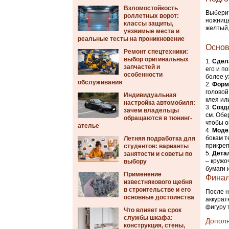
Взломостойкость
Выберит
роллетных ворот:
ножницы
классы защиты,
желтый,
уязвимые места и
реальные тесты на проникновение
Основ
Ремонт спецтехники:
выбор оригинальных
Сдел
запчастей и
его и п
особенности
более у
обслуживания
Форм
головой
Индивидуальная
клея ил
настройка автомобиля:
Созд
зачем владельцы
см. Обе
обращаются в тюнинг-
чтобы о
ателье
Моде
бокам т
Летняя подработка для
прикреп
студентов: варианты
Дета
занятости и советы по
– кружо
выбору
бумаги 
Применение
Финал
известнякового щебня
в строительстве и его
После н
основные достоинства
аккурат
фигуру 
Что влияет на срок
службы шкафа:
Допол
конструкция, стены,