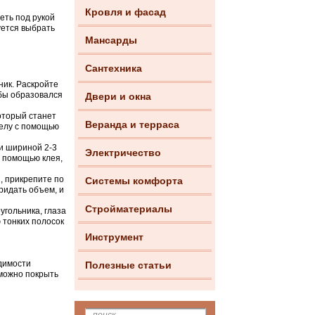
Кровля и фасад
еть под рукой
уется выбрать
Мансарды
Сантехника
ник. Раскройте
обы образовался
Двери и окна
который станет
Веранда и терраса
телу с помощью
 и шириной 2-3
Электричество
с помощью клея,
, прикрепите по
Системы комфорта
ридать объем, и
Стройматериалы
угольника, глаза
 тонких полосок
Инструмент
димости
Полезные статьи
 можно покрыть