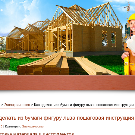
я
>
Электричество
>
Как сделать из бумаги фигуру льва пошаговая инструкция
делать из бумаги фигуру льва пошаговая инструкция
25
| Категория:
Электричество
товка материала и инструментов