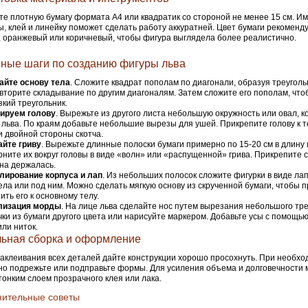
е плотную бумагу формата A4 или квадратик со стороной не менее 15 см. Им
, клей и линейку поможет сделать работу аккуратней. Цвет бумаги рекоменд
 оранжевый или коричневый, чтобы фигура выглядела более реалистично.
ные шаги по созданию фигуры льва
айте основу тела
. Сложите квадрат пополам по диагонали, образуя треуголь
овторите складывание по другим диагоналям. Затем сложите его пополам, чт
зкий треугольник.
ируем голову
. Вырежьте из другого листа небольшую окружность или овал, 
 льва. По краям добавьте небольшие вырезы для ушей. Прикрепите голову к 
и двойной стороны скотча.
айте гриву
. Вырежьте длинные полоски бумаги примерно по 15-20 см в длину
рните их вокруг головы в виде «волн» или «распущенной» грива. Прикрепите 
на держалась.
лирование корпуса и лап
. Из небольших полосок сложите фигурки в виде лап
ела или под ним. Можно сделать мягкую основу из скрученной бумаги, чтобы п
ить его к основному телу.
лизация морды
. На лице льва сделайте нос путем вырезания небольшого тре
чки из бумаги другого цвета или нарисуйте маркером. Добавьте усы с помощью
или ниток.
ьная сборка и оформление
аклеивания всех деталей дайте конструкции хорошо просохнуть. При необхо
но подрежьте или подправьте формы. Для усиления объема и долговечности
тонким слоем прозрачного клея или лака.
нительные советы