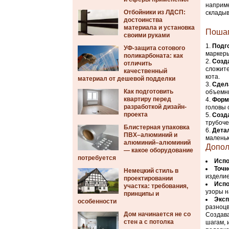
наприме
Отбойники из ЛДСП:
складыв
достоинства
материала и установка
Пошаг
своими руками
Подг
УФ-защита сотового
маркеры
поликарбоната: как
Созда
отличить
сложите
качественный
кота.
материал от дешевой подделки
Сдел
Как подготовить
объемны
квартиру перед
Форм
разработкой дизайн-
головы 
проекта
Созд
трубоче
Блистерная упаковка
Дета
ПВХ–алюминий и
маленьк
алюминий–алюминий
Допол
— какое оборудование
потребуется
Испо
Точн
Немецкий стиль в
изделие
проектировании
Испо
участка: требования,
узоры н
принципы и
Эксп
особенности
разноцв
Дом начинается не со
Создава
стен а с потолка
шагам, 