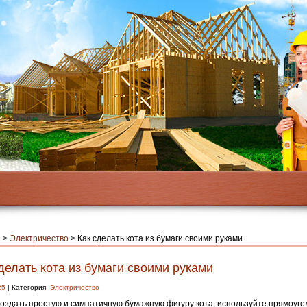
я
>
Электричество
>
Как сделать кота из бумаги своими руками
делать кота из бумаги своими руками
25
| Категория:
Электричество
оздать простую и симпатичную бумажную фигуру кота, используйте прямоугол