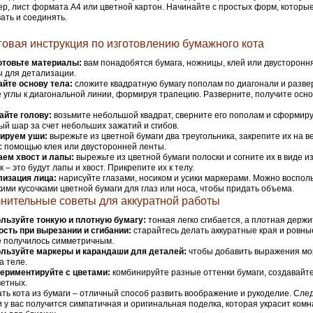
р, лист формата А4 или цветной картон. Начинайте с простых форм, которые
ать и соединять.
овая инструкция по изготовлению бумажного кота
отовьте материалы:
вам понадобятся бумага, ножницы, клей или двусторонн
 для детализации.
йте основу тела:
сложите квадратную бумагу пополам по диагонали и разве
 углы к диагональной линии, формируя трапецию. Разверните, получите осно
айте голову:
возьмите небольшой квадрат, сверните его пополам и сформиру
й шар за счет небольших зажатий и сгибов.
ируем уши:
вырежьте из цветной бумаги два треугольника, закрепите их на в
с помощью клея или двусторонней ленты.
аем хвост и лапы:
вырежьте из цветной бумаги полоски и согните их в виде и
к – это будут лапы и хвост. Прикрепите их к телу.
лизация лица:
нарисуйте глазами, носиком и усики маркерами. Можно воспол
ими кусочками цветной бумаги для глаз или носа, чтобы придать объема.
нительные советы для аккуратной работы
льзуйте тонкую и плотную бумагу:
тонкая легко сгибается, а плотная держ
ость при вырезании и сгибании:
старайтесь делать аккуратные края и ровны
 получилось симметричным.
льзуйте маркеры и карандаши для деталей:
чтобы добавить выражения мо
а теле.
ериментируйте с цветами:
комбинируйте разные оттенки бумаги, создавайте
етных.
ть кота из бумаги – отличный способ развить воображение и рукоделие. Сле
и у вас получится симпатичная и оригинальная поделка, которая украсит комн