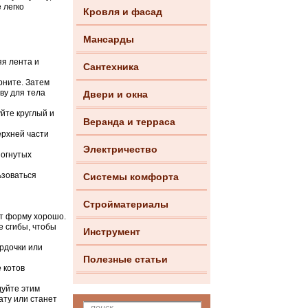
 легко
Кровля и фасад
Мансарды
яя лента и
Сантехника
рните. Затем
ву для тела
Двери и окна
йте круглый и
Веранда и терраса
ерхней части
Электричество
зогнутых
ьзоваться
Системы комфорта
Стройматериалы
ит форму хорошо.
е сгибы, чтобы
Инструмент
рдочки или
Полезные статьи
 котов
дуйте этим
ату или станет