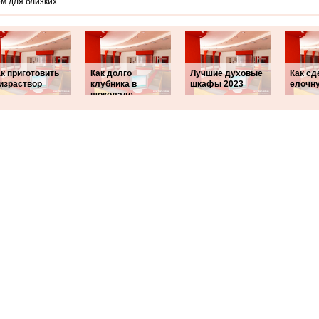
м для близких.
к приготовить
Как долго
Лучшие духовые
Как сд
израствор
клубника в
шкафы 2023
елочн
шоколаде