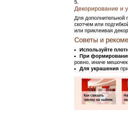
Декорирование и 
Для дополнительной 
скотчем или подгибко
или приклеивая деко
Советы и реком
Используйте плот
При формировани
ровно, иначе мешоче
Для украшения
при
Как связать
На
грелку на чайник
на