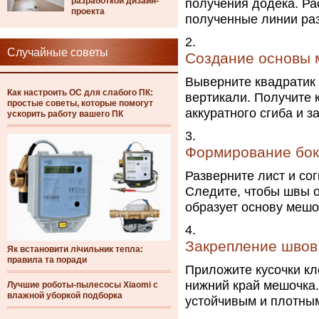
разработкой дизайн-
получения додека. Ра
проекта
полученные линии раз
Случайные советы
Создание основы 
Выверните квадратик 
Как настроить ОС для слабого ПК:
вертикали. Получите 
простые советы, которые помогут
аккуратного сгиба и з
ускорить работу вашего ПК
Формирование бок
Разверните лист и сог
Следите, чтобы швы о
образует основу мешо
Закрепление швов
Як встановити лічильник тепла:
правила та поради
Приложите кусочки кл
нижний край мешочка.
Лучшие роботы-пылесосы Xiaomi с
влажной уборкой подборка
устойчивым и плотны