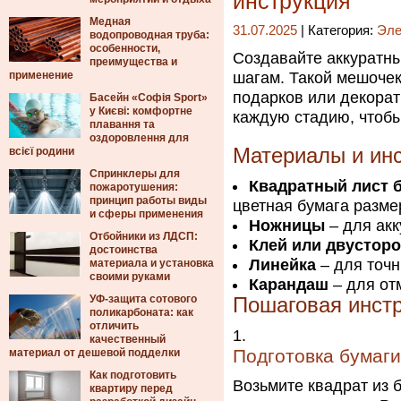
инструкция
Медная
31.07.2025
| Категория:
Эле
водопроводная труба:
особенности,
Создавайте аккуратн
преимущества и
применение
шагам. Такой мешочек
подарков или декора
Басейн «Софія Sport»
у Києві: комфортне
каждую стадию, чтобы
плавання та
оздоровлення для
Материалы и ин
всієї родини
Спринклеры для
Квадратный лист 
пожаротушения:
принцип работы виды
цветная бумага разме
и сферы применения
Ножницы
– для акк
Отбойники из ЛДСП:
Клей или двусторо
достоинства
Линейка
– для точн
материала и установка
своими руками
Карандаш
– для отм
УФ-защита сотового
Пошаговая инст
поликарбоната: как
отличить
качественный
Подготовка бумаги
материал от дешевой подделки
Как подготовить
Возьмите квадрат из 
квартиру перед