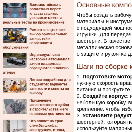
Основные компо
Взломостойкость
роллетных ворот:
классы защиты,
Чтобы создать рабоч
уязвимые места и
материалы и инструме
реальные тесты на проникновение
с подходящей мощност
Ремонт спецтехники:
игрушки. Для передач
выбор оригинальных
запчастей и
шестерни. В качестве
особенности
металлическая основа
обслуживания
о защите и рукоятке д
Индивидуальная
настройка автомобиля:
зачем владельцы
Шаги по сборке 
обращаются в тюнинг-
ателье
Подготовьте мото
Летняя подработка для
нужную скорость вращ
студентов: варианты
занятости и советы по
питания и прокрутите 
выбору
Создайте корпус
:
Применение
небольшую коробку, в
известнякового щебня
крепление, чтобы изб
в строительстве и его
основные достоинства
Установите редук
Что влияет на срок
шестерней, которая п
службы шкафа:
используйте малярный
конструкция, стены,