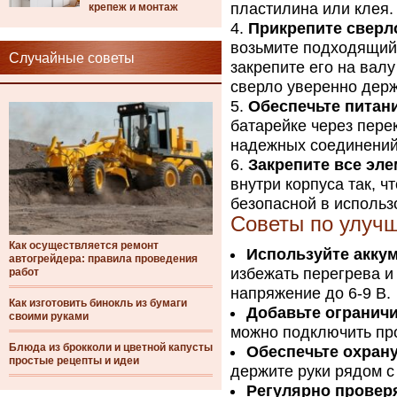
пластилина или клея.
крепеж и монтаж
Прикрепите сверл
возьмите подходящий 
Случайные советы
закрепите его на вал
сверло уверенно держ
Обеспечьте питан
батарейке через пере
надежных соединений
Закрепите все эл
внутри корпуса так, ч
безопасной в использ
Советы по улучш
Как осуществляется ремонт
Используйте акку
автогрейдера: правила проведения
избежать перегрева и
работ
напряжение до 6-9 В.
Как изготовить бинокль из бумаги
Добавьте ограничи
своими руками
можно подключить про
Блюда из брокколи и цветной капусты
Обеспечьте охрану
простые рецепты и идеи
держите руки рядом 
Регулярно провер