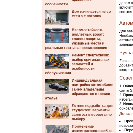
делом п
особенности
включит
Дом начинается не со
соответ
стен а с потолка
Автом
Взломостойкость
Для авт
роллетных ворот:
Необход
классы защиты,
автомат
уязвимые места и
заверш
реальные тесты на проникновение
Ручна
Ремонт спецтехники:
выбор оригинальных
Если ав
запчастей и
добавит
особенности
конкрет
обслуживания
Совет
Индивидуальная
настройка автомобиля:
Обно
зачем владельцы
сайте S
обращаются в тюнинг-
Прове
ателье
избегай
Испо
Летняя подработка для
обновле
студентов: варианты
Допол
занятости и советы по
выбору
Пров
повреж
Применение
Пере
известнякового щебня