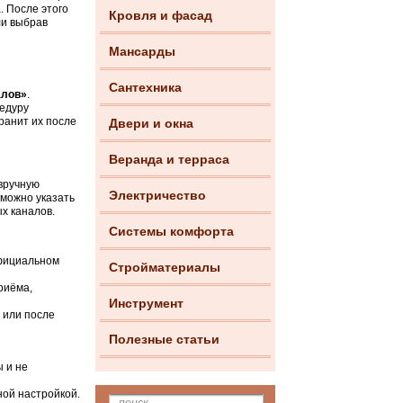
. После этого
Кровля и фасад
ли выбрав
Мансарды
Сантехника
алов»
.
цедуру
ранит их после
Двери и окна
Веранда и терраса
 вручную
Электричество
т можно указать
х каналов.
Системы комфорта
официальном
Стройматериалы
риёма,
Инструмент
 или после
Полезные статьи
ы и не
ной настройкой.