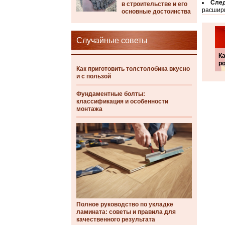
След
в строительстве и его
расшири
основные достоинства
Случайные советы
Ка
р
Как приготовить толстолобика вкусно
и с пользой
Фундаментные болты:
классификация и особенности
монтажа
Полное руководство по укладке
ламината: советы и правила для
качественного результата