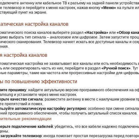
одключите антенну или кабельное ТВ к разъему на задней панели устройства
е телевизор и перейдите к меню настроек, нажав кнопку
«Меню»
на пульте и
ствующий пункт на экране.
атическая настройка каналов
оматического поиска каналов выберите раздел
«Настройка»
или
«Обзор кан
имо выбрать тип сигнала –
аналоговое
или
цифровое
. Затем запустите про
ического сканирования. Телевизор начнет искать все доступные каналы и сох
ения.
я настройка каналов
томатическая настройка не захватывает все каналы или есть необходимость
ь или скорректировать часть из них, перейдите в раздел
«Ручной поиск»
. Ту
ные параметры, такие как частота или прогрессивные настройки для цифровы
ы по повышению эффективности
вите прошивку
: найдите актуальную версию программного обеспечения на 
amsung и установите через меню настроек.
рьте качество сигнала
: разместите антенну в месте с наилучшим уровнем п
те препятствий и помех.
льзуйте автоматическую настройку регулярно
: особенно при смене сигнала
ний программного обеспечения, чтобы получить актуальный список каналов.
нительные рекомендации
ерьте подключение кабелей
: убедитесь, что все кабели надежно подключен
дены.
загружайте телевизор
: иногда помогает простая перезагрузка перед повтор