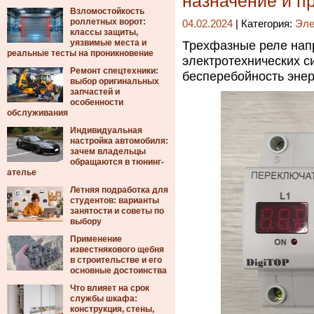
назначение и п
Взломостойкость
роллетных ворот:
04.02.2024
| Категория:
Эле
классы защиты,
уязвимые места и
Трехфазные реле нап
реальные тесты на проникновение
электротехнических с
Ремонт спецтехники:
бесперебойность эне
выбор оригинальных
запчастей и
особенности
обслуживания
Индивидуальная
настройка автомобиля:
зачем владельцы
обращаются в тюнинг-
ателье
Летняя подработка для
студентов: варианты
занятости и советы по
выбору
Применение
известнякового щебня
в строительстве и его
основные достоинства
Что влияет на срок
службы шкафа:
конструкция, стены,