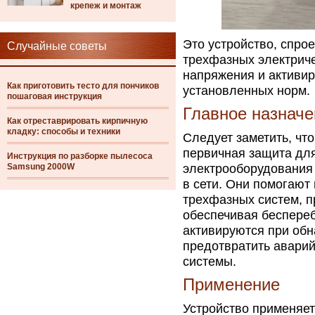
крепеж и монтаж
Это устройство, спро
Случайные советы
трехфазных электриче
напряжения и активир
Как приготовить тесто для пончиков
установленных норм.
пошаговая инструкция
Главное назначе
Как отреставрировать кирпичную
кладку: способы и техники
Следует заметить, чт
первичная защита дл
Инструкция по разборке пылесоса
Samsung 2000W
электрооборудования
в сети. Они помогают
трехфазных систем, 
обеспечивая беспере
активируются при обн
предотвратить аварий
системы.
Применение
Устройство применяе