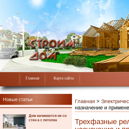
Главная
Карта сайта
Новые статьи
Главная
>
Электричес
назначение и примен
Дом начинается не со
Трехфазные рел
стен а с потолка