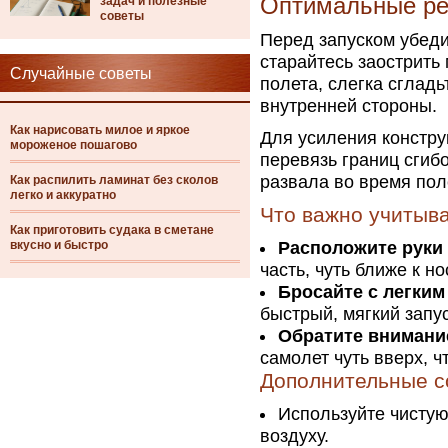
Оптимальные ре
задач и полезные
советы
Перед запуском убеди
старайтесь заострить
Случайные советы
полета, слегка сгладь
внутренней стороны.
Как нарисовать милое и яркое
Для усиления констр
мороженое пошагово
перевязь границ сгибо
развала во время пол
Как распилить ламинат без сколов
легко и аккуратно
Что важно учитыва
Как приготовить судака в сметане
вкусно и быстро
Расположите руки
часть, чуть ближе к н
Бросайте с легким
быстрый, мягкий запу
Обратите внимание
самолет чуть вверх, 
Дополнительные с
Используйте чистую
воздуху.