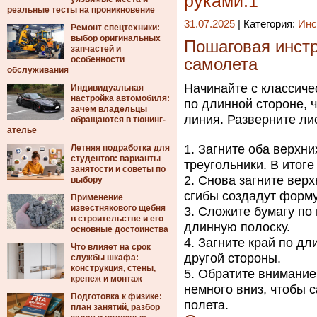
руками.1
реальные тесты на проникновение
31.07.2025
| Категория:
Инс
Ремонт спецтехники:
выбор оригинальных
Пошаговая инстр
запчастей и
особенности
самолета
обслуживания
Начинайте с классиче
Индивидуальная
настройка автомобиля:
по длинной стороне, 
зачем владельцы
линия. Разверните лис
обращаются в тюнинг-
ателье
Загните оба верхни
Летняя подработка для
студентов: варианты
треугольники. В итоге
занятости и советы по
Снова загните верх
выбору
сгибы создадут форму
Применение
известнякового щебня
Сложите бумагу по 
в строительстве и его
длинную полоску.
основные достоинства
Загните край по дл
Что влияет на срок
другой стороны.
службы шкафа:
конструкция, стены,
Обратите внимание 
крепеж и монтаж
немного вниз, чтобы 
Подготовка к физике:
полета.
план занятий, разбор