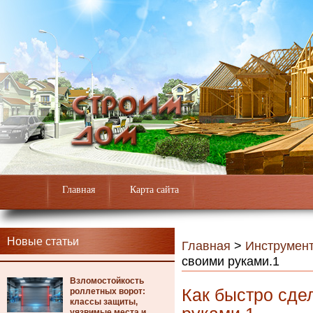
Главная
Карта сайта
Новые статьи
Главная
>
Инструмен
своими руками.1
Взломостойкость
Как быстро сде
роллетных ворот:
классы защиты,
уязвимые места и