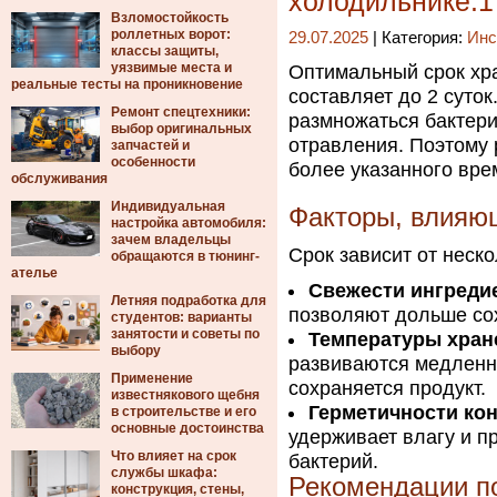
холодильнике.1
Взломостойкость
роллетных ворот:
29.07.2025
| Категория:
Инс
классы защиты,
уязвимые места и
Оптимальный срок хр
реальные тесты на проникновение
составляет до 2 суток
Ремонт спецтехники:
размножаться бактери
выбор оригинальных
отравления. Поэтому 
запчастей и
особенности
более указанного вре
обслуживания
Индивидуальная
Факторы, влияющ
настройка автомобиля:
зачем владельцы
Срок зависит от неско
обращаются в тюнинг-
ателье
Свежести ингреди
Летняя подработка для
позволяют дольше сох
студентов: варианты
занятости и советы по
Температуры хран
выбору
развиваются медленн
Применение
сохраняется продукт.
известнякового щебня
Герметичности кон
в строительстве и его
основные достоинства
удерживает влагу и п
Что влияет на срок
бактерий.
службы шкафа:
Рекомендации по
конструкция, стены,