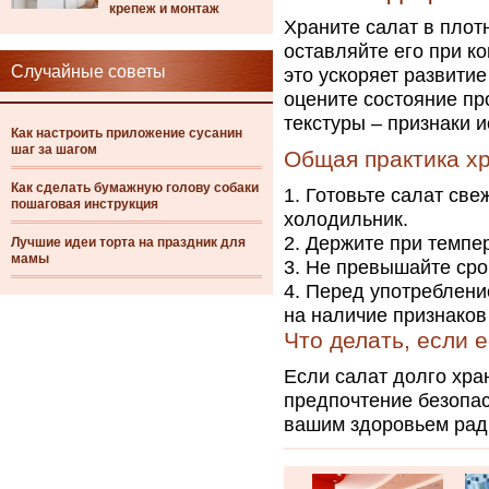
крепеж и монтаж
Храните салат в плот
оставляйте его при ко
Случайные советы
это ускоряет развити
оцените состояние пр
текстуры – признаки 
Как настроить приложение сусанин
шаг за шагом
Общая практика х
Как сделать бумажную голову собаки
Готовьте салат све
пошаговая инструкция
холодильник.
Держите при темпе
Лучшие идеи торта на праздник для
мамы
Не превышайте срок
Перед употреблени
на наличие признаков
Что делать, если 
Если салат долго хран
предпочтение безопас
вашим здоровьем рад