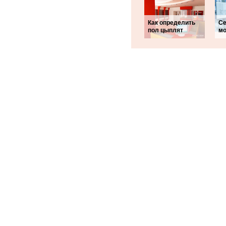
Как определить
Се
пол цыплят
мо