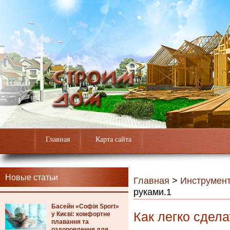
Главная
Карта сайта
Новые статьи
Главная
>
Инструмен
руками.1
Басейн «Софія Sport»
Как легко сдел
у Києві: комфортне
плавання та
оздоровлення для