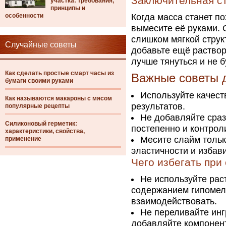
Заключительная с
участка: требования,
принципы и
особенности
Когда масса станет по
вымесите её руками. 
слишком мягкой струк
Случайные советы
добавьте ещё раствора
лучше тянуться и не б
Как сделать простые смарт часы из
Важные советы д
бумаги своими руками
Используйте качест
Как называются макароны с мясом
результатов.
популярные рецепты
Не добавляйте сраз
Силиконовый герметик:
постепенно и контрол
характеристики, свойства,
Месите слайм тольк
применение
эластичности и избави
Чего избегать при
Не используйте рас
содержанием гипомелл
взаимодействовать.
Не переливайте инг
добавляйте компонен