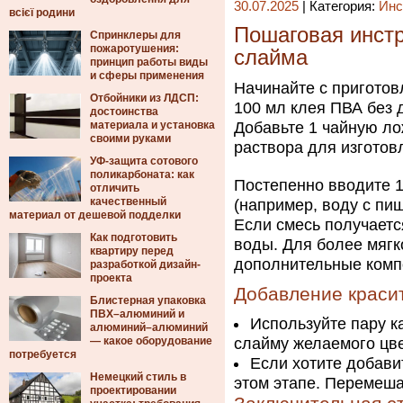
30.07.2025
| Категория:
Инс
всієї родини
Пошаговая инстр
Спринклеры для
пожаротушения:
слайма
принцип работы виды
и сферы применения
Начинайте с приготов
Отбойники из ЛДСП:
100 мл клея ПВА без 
достоинства
материала и установка
Добавьте 1 чайную ло
своими руками
раствора для изготов
УФ-защита сотового
поликарбоната: как
Постепенно вводите 1
отличить
качественный
(например, воду с пи
материал от дешевой подделки
Если смесь получаетс
Как подготовить
воды. Для более мягк
квартиру перед
дополнительные комп
разработкой дизайн-
проекта
Добавление краси
Блистерная упаковка
ПВХ–алюминий и
Используйте пару к
алюминий–алюминий
— какое оборудование
слайму желаемого цве
потребуется
Если хотите добави
Немецкий стиль в
этом этапе. Перемеш
проектировании